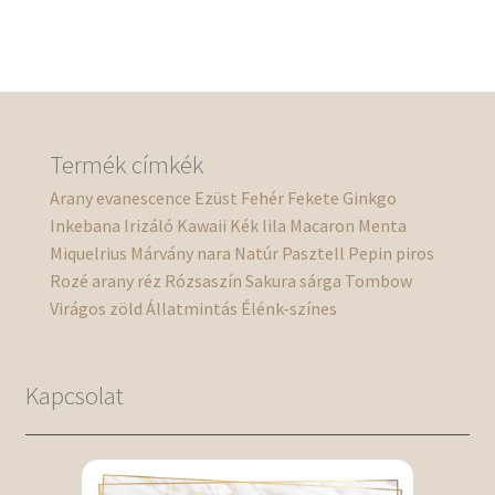
Termék címkék
Arany
evanescence
Ezüst
Fehér
Fekete
Ginkgo
Inkebana
Irizáló
Kawaii
Kék
lila
Macaron
Menta
Miquelrius
Márvány
nara
Natúr
Pasztell
Pepin
piros
Rozé arany
réz
Rózsaszín
Sakura
sárga
Tombow
Virágos
zöld
Állatmintás
Élénk-színes
Kapcsolat