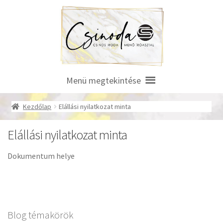
Ugrás
Kilépés
a
a
navigációhoz
tartalomba
Menü megtekintése
Kezdőlap
Elállási nyilatkozat minta
Elállási nyilatkozat minta
Dokumentum helye
Blog témakörök