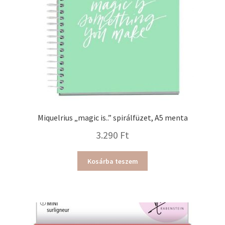
választhatók
ki
Miquelrius „magic is..” spirálfüzet, A5 menta
3.290
Ft
Kosárba teszem