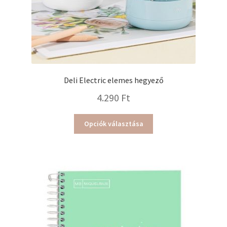
Deli Electric elemes hegyező
4.290
Ft
Ennek
Opciók választása
a
terméknek
több
variációja
van.
A
változatok
a
termékoldalon