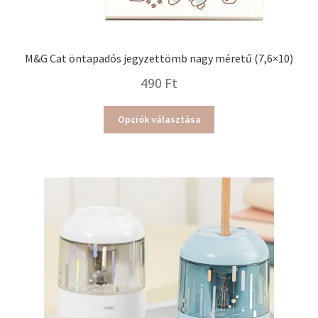
M&G Cat öntapadós jegyzettömb nagy méretű (7,6×10)
490
Ft
Ennek
Opciók választása
a
terméknek
több
variációja
van.
A
változatok
a
termékoldalon
választhatók
ki