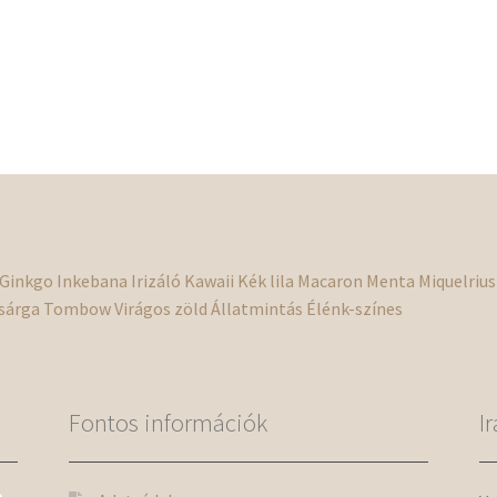
Ginkgo
Inkebana
Irizáló
Kawaii
Kék
lila
Macaron
Menta
Miquelrius
sárga
Tombow
Virágos
zöld
Állatmintás
Élénk-színes
Fontos információk
I