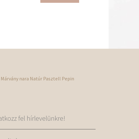
Márvány
nara
Natúr
Pasztell
Pepin
ratkozz fel hírlevelünkre!