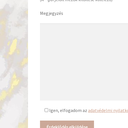
Megjegyzés
Igen, elfogadom
az
adatvédelmi nyilat