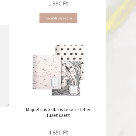
1.990
Ft
Tovább olvasom
Miquelrius 3 db-os fekete-fehér
füzet szett
4.850
Ft