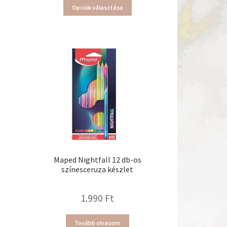
Ennek
Opciók választása
a
terméknek
több
variációja
van.
A
változatok
a
termékoldalon
választhatók
ki
Maped Nightfall 12 db-os
színesceruza készlet
1.990
Ft
Tovább olvasom