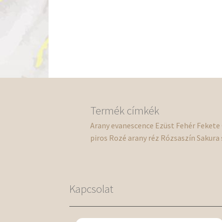
Termék címkék
Arany
evanescence
Ezüst
Fehér
Fekete
piros
Rozé arany
réz
Rózsaszín
Sakura
Kapcsolat