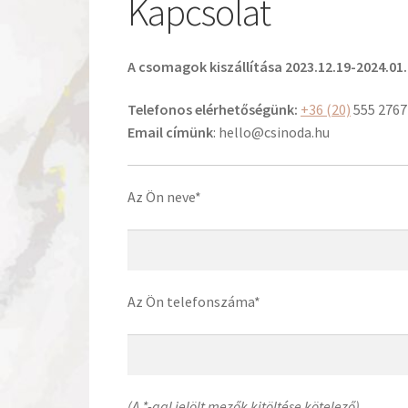
Kapcsolat
A csomagok kiszállítása 2023.12.19-2024.01.
Telefonos elérhetőségünk:
+36 (20)
555 2767
Email címünk
:
hello@csinoda.hu
Az Ön neve*
Az Ön telefonszáma*
(A *-gal jelölt mezők kitöltése kötelező)