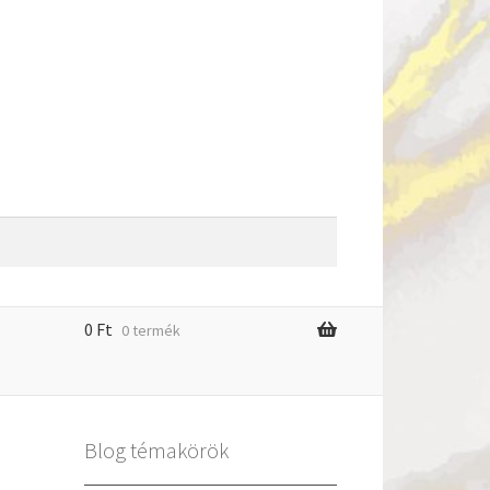
0
Ft
0 termék
m
Blog témakörök