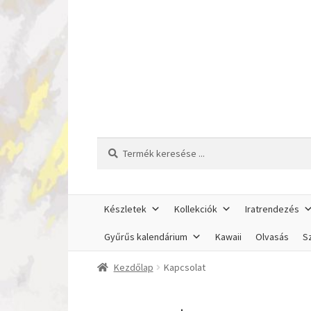
Ugrás
Kilépés
a
a
navigációhoz
tartalomba
Keresés
Keresés
a
következőre:
Készletek
Kollekciók
Iratrendezés
Gyűrűs kalendárium
Kawaii
Olvasás
Sz
Kezdőlap
Kapcsolat