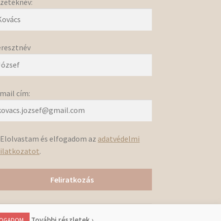
zetéknév:
resztnév
mail cím:
Elolvastam és elfogadom az
adatvédelmi
ilatkozatot
.
otiSoft.hu
További részletek ›
FOGADOM