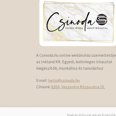
A Csinoda.hu online webáruház üzemeltetőj
az Inkland Kft. Egyedi, különleges íróasztal
kiegészítők, munkához és tanuláshoz
Email:
hello@csinoda.hu
Címünk:
8200, Veszprém Rózsa utca 15.
Minden jog fenn
Webáruházunk egyes funkciókho