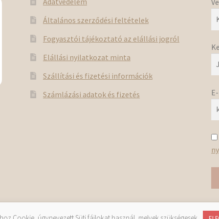
Adatvédelem
Ve
Általános szerződési feltételek
Fogyasztói tájékoztató az elállási jogról
Ke
Elállási nyilatkozat minta
Szállítási és fizetési információk
E-
Számlázási adatok és fizetés
e
ny
tartva © Csinoda.hu 2026 | Webáruház készítés és üzemeltetés:
R
z Cookie, úgynevezett Süti fájlokat használ, melyek szükségesek.
EL