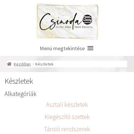
Ugrás
Kilépés
a
a
navigációhoz
tartalomba
Menü megtekintése
Kezdőlap
Készletek
Készletek
Alkategóriák
Asztali készletek
Kiegészítő szettek
Tároló rendszerek