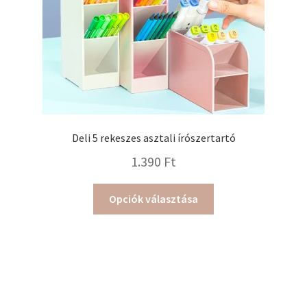
Deli 5 rekeszes asztali írószertartó
1.390
Ft
Ennek
Opciók választása
a
terméknek
több
variációja
van.
A