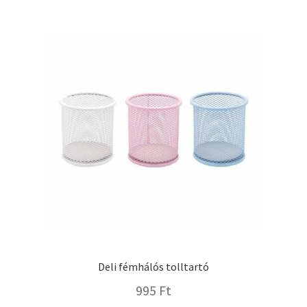
variációja
van.
A
változatok
a
termékoldalon
választhatók
ki
Deli fémhálós tolltartó
995
Ft