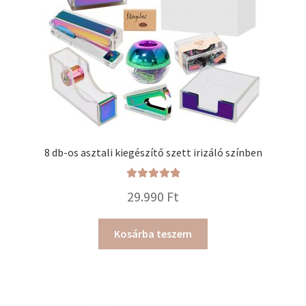
8 db-os asztali kiegészítő szett irizáló színben
Értékelés:
29.990
Ft
5.00
/ 5
Kosárba teszem