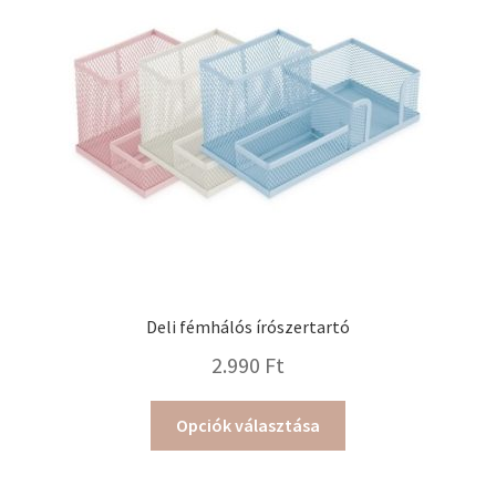
változatok
a
termékoldalon
választhatók
ki
Deli fémhálós írószertartó
2.990
Ft
Ennek
Opciók választása
a
terméknek
több