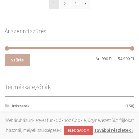
1
2
3
Ár szerinti szűrés
Mi
Ma
Ár:
990 Ft
—
54.990 Ft
Szűrés
ár
ár
Termékkategóriák
Írószerek
(158)
Olvasás
(18)
Webáruházunk egyes funkciókhoz Cookie, úgynevezett Süti fájlokat
Irodai kiegészítők
(353)
használ, melyek szükségesek.
További részletek ›
0
ELFOGADOM
Keresés
Keresés
Iratrendezés
(86)