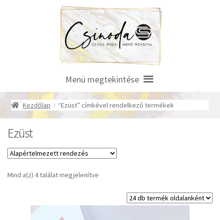
Ugrás
Kilépés
a
a
navigációhoz
tartalomba
Menü megtekintése
Kezdőlap
“Ezüst” címkével rendelkező termékek
Ezüst
Mind a(z) 4 találat megjelenítve