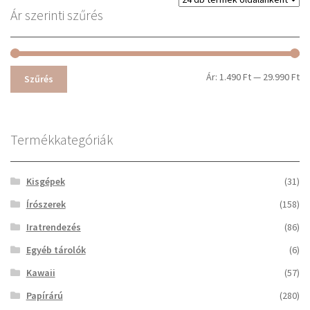
termékoldalon
Ár szerinti szűrés
választhatók
ki
Mi
Ma
Ár:
1.490 Ft
—
29.990 Ft
Szűrés
ár
ár
Termékkategóriák
Kisgépek
(31)
Írószerek
(158)
Iratrendezés
(86)
Egyéb tárolók
(6)
Kawaii
(57)
Papírárú
(280)