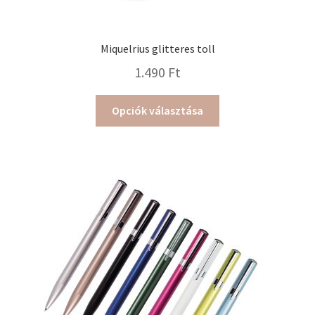
Miquelrius glitteres toll
1.490
Ft
Ennek
Opciók választása
a
terméknek
több
variációja
van.
A
változatok
a
termékoldalon
választhatók
ki