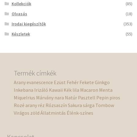
Kollekciók
(85)
Olvasás
(18)
Irodai kiegészítők
(353)
Készletek
(55)
Termék címkék
Arany
evanescence
Ezüst
Fehér
Fekete
Ginkgo
Inkebana
Irizáló
Kawaii
Kék
lila
Macaron
Menta
Miquelrius
Márvány
nara
Natúr
Pasztell
Pepin
piros
Rozé arany
réz
Rózsaszín
Sakura
sárga
Tombow
Virágos
zöld
Állatmintás
Élénk-színes