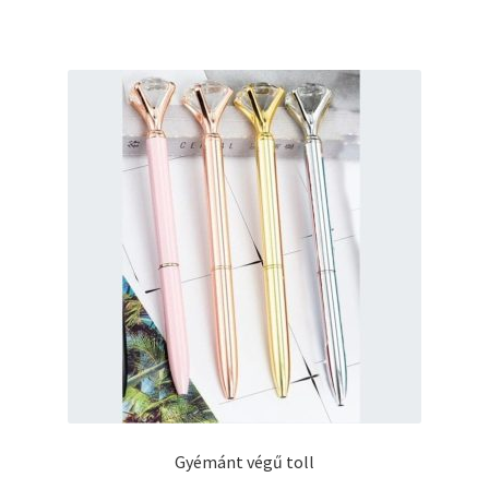
Gyémánt végű toll