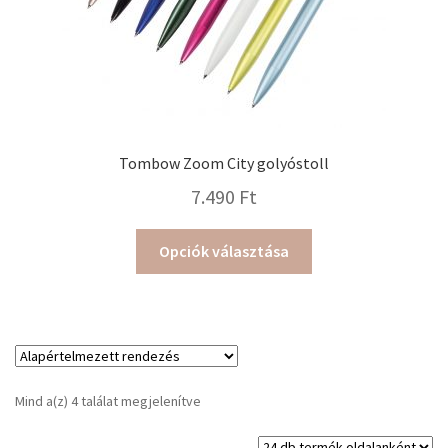
Tombow Zoom City golyóstoll
7.490
Ft
Ennek
Opciók választása
a
terméknek
több
variációja
van.
A
Mind a(z) 4 találat megjelenítve
változatok
a