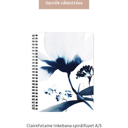
Opciók választása
a
terméknek
több
variációja
van.
A
változatok
a
termékoldalon
választhatók
ki
Clairefotaine Inkebana spirálfüzet A/5