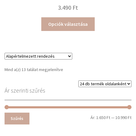
3.490
Ft
Ennek
Opciók választása
a
terméknek
több
variációja
van.
A
Mind a(z) 13 találat megjelenítve
változatok
a
termékoldalon
Ár szerinti szűrés
választhatók
ki
Mi
Ma
Ár:
1.650 Ft
—
10.990 Ft
Szűrés
ár
ár