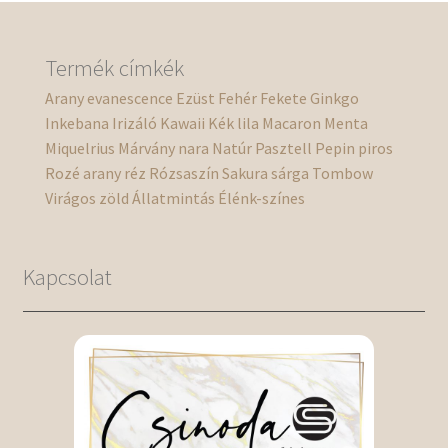
Termék címkék
Arany
evanescence
Ezüst
Fehér
Fekete
Ginkgo
Inkebana
Irizáló
Kawaii
Kék
lila
Macaron
Menta
Miquelrius
Márvány
nara
Natúr
Pasztell
Pepin
piros
Rozé arany
réz
Rózsaszín
Sakura
sárga
Tombow
Virágos
zöld
Állatmintás
Élénk-színes
Kapcsolat