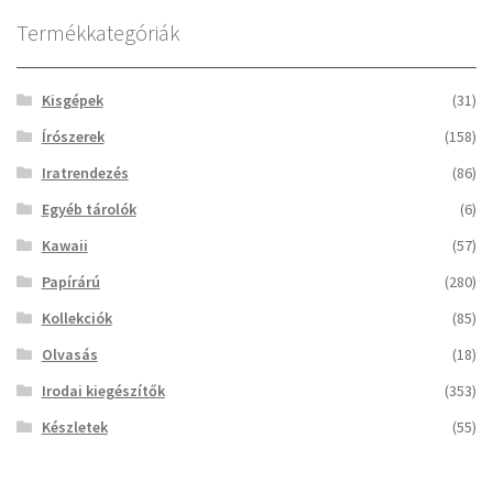
Termékkategóriák
Kisgépek
(31)
Írószerek
(158)
Iratrendezés
(86)
Egyéb tárolók
(6)
Kawaii
(57)
Papírárú
(280)
Kollekciók
(85)
Olvasás
(18)
Irodai kiegészítők
(353)
Készletek
(55)