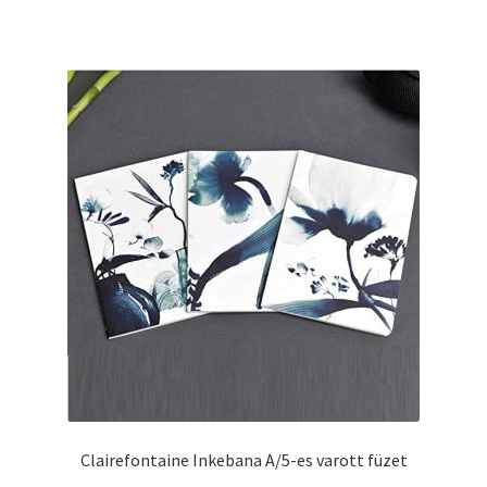
terméknek
több
variációja
van.
A
változatok
a
termékoldalon
választhatók
ki
Clairefontaine Inkebana A/5-es varott füzet