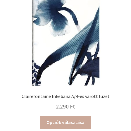
Clairefontaine Inkebana A/4-es varott füzet
2.290
Ft
Ennek
Opciók választása
a