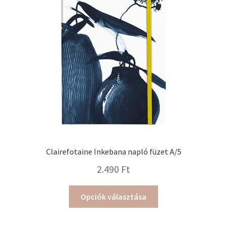
Clairefotaine Inkebana napló füzet A/5
2.490
Ft
Ennek
Opciók választása
a
terméknek