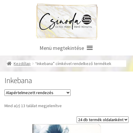
Ugrás
Kilépés
a
a
navigációhoz
tartalomba
Menü megtekintése
Kezdőlap
“Inkebana” címkével rendelkező termékek
Inkebana
Mind a(z) 13 találat megjelenítve