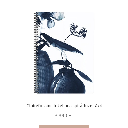
több
variációja
van.
A
változatok
a
termékoldalon
választhatók
ki
Clairefotaine Inkebana spirálfüzet A/4
3.990
Ft
Ennek