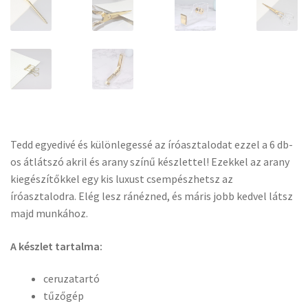
Tedd egyedivé és különlegessé az íróasztalodat ezzel a 6 db-
os átlátszó akril és arany színű készlettel! Ezekkel az arany
kiegészítőkkel egy kis luxust csempészhetsz az
íróasztalodra. Elég lesz ránézned, és máris jobb kedvel látsz
majd munkához.
A készlet tartalma:
ceruzatartó
tűzőgép