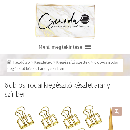
Ugrás
Kilépés
a
a
navigációhoz
tartalomba
Menü megtekintése
Kezdőlap
Készletek
Kiegészítő szettek
6 db-os irodai
kiegészítő készlet arany színben
6 db-os irodai kiegészítő készlet arany
színben