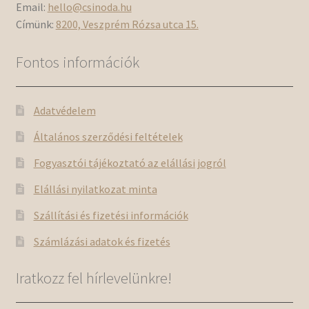
Email:
hello@csinoda.hu
Címünk:
8200, Veszprém Rózsa utca 15.
Fontos információk
Adatvédelem
Általános szerződési feltételek
Fogyasztói tájékoztató az elállási jogról
Elállási nyilatkozat minta
Szállítási és fizetési információk
Számlázási adatok és fizetés
Iratkozz fel hírlevelünkre!