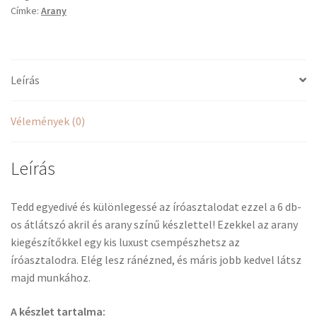
Címke:
Arany
mennyiség
Leírás
Vélemények (0)
Leírás
Tedd egyedivé és különlegessé az íróasztalodat ezzel a 6 db-
os átlátszó akril és arany színű készlettel! Ezekkel az arany
kiegészítőkkel egy kis luxust csempészhetsz az
íróasztalodra. Elég lesz ránézned, és máris jobb kedvel látsz
majd munkához.
A készlet tartalma: