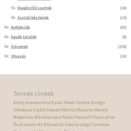
Kiegészítő szettek
(30)
Asztali készletek
(16)
Kollekciók
(85)
Egyéb tárolók
(6)
Írószerek
(158)
Olvasás
(18)
Termék címkék
Arany
evanescence
Ezüst
Fehér
Fekete
Ginkgo
Inkebana
Irizáló
Kawaii
Kék
lila
Macaron
Menta
Miquelrius
Márvány
nara
Natúr
Pasztell
Pepin
piros
Rozé arany
réz
Rózsaszín
Sakura
sárga
Tombow