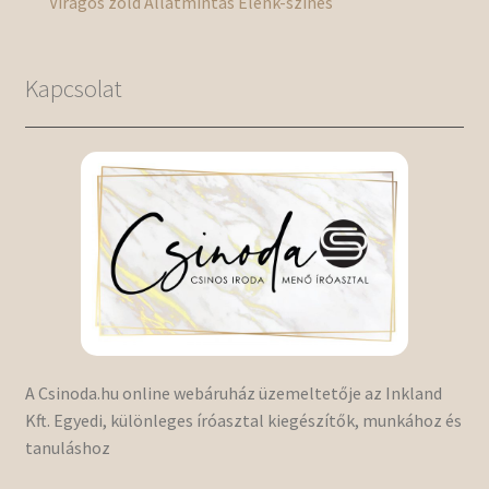
Virágos
zöld
Állatmintás
Élénk-színes
Kapcsolat
A Csinoda.hu online webáruház üzemeltetője az Inkland
Kft. Egyedi, különleges íróasztal kiegészítők, munkához és
tanuláshoz