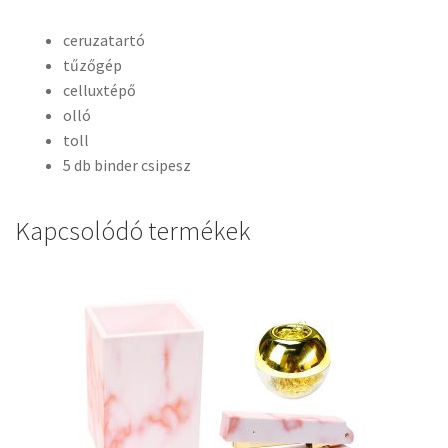
ceruzatartó
tűzőgép
celluxtépő
olló
toll
5 db binder csipesz
Kapcsolódó termékek