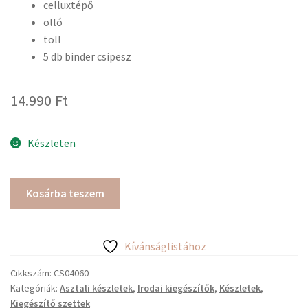
celluxtépő
olló
toll
5 db binder csipesz
14.990
Ft
Készleten
6
Kosárba teszem
db-
os
irodai
Kívánságlistához
kiegészítő
készlet
Cikkszám:
CS04060
Kategóriák:
Asztali készletek
,
Irodai kiegészítők
,
Készletek
,
arany
Kiegészítő szettek
színben