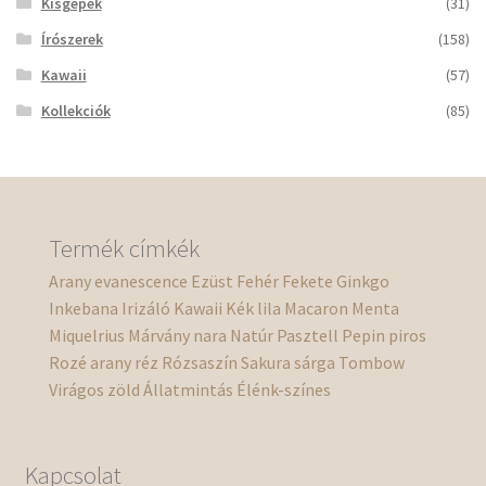
Kisgépek
(31)
Írószerek
(158)
Kawaii
(57)
Kollekciók
(85)
Termék címkék
Arany
evanescence
Ezüst
Fehér
Fekete
Ginkgo
Inkebana
Irizáló
Kawaii
Kék
lila
Macaron
Menta
Miquelrius
Márvány
nara
Natúr
Pasztell
Pepin
piros
Rozé arany
réz
Rózsaszín
Sakura
sárga
Tombow
Virágos
zöld
Állatmintás
Élénk-színes
Kapcsolat