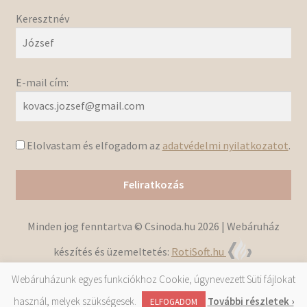
Keresztnév
E-mail cím:
Elolvastam és elfogadom az
adatvédelmi nyilatkozatot
.
Minden jog fenntartva © Csinoda.hu 2026 | Webáruház
készítés és üzemeltetés:
RotiSoft.hu
Webáruházunk egyes funkciókhoz Cookie, úgynevezett Süti fájlokat
használ, melyek szükségesek.
További részletek ›
0
ELFOGADOM
Keresés
Keresés