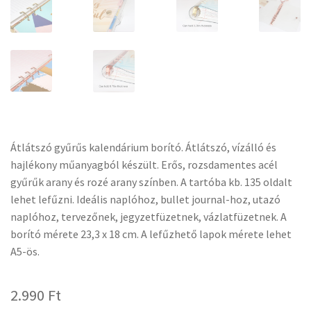
Átlátszó gyűrűs kalendárium borító. Átlátszó, vízálló és
hajlékony műanyagból készült. Erős, rozsdamentes acél
gyűrűk arany és rozé arany színben. A tartóba kb. 135 oldalt
lehet lefűzni. Ideális naplóhoz, bullet journal-hoz, utazó
naplóhoz, tervezőnek, jegyzetfüzetnek, vázlatfüzetnek. A
borító mérete 23,3 x 18 cm. A lefűzhető lapok mérete lehet
A5-ös.
2.990
Ft