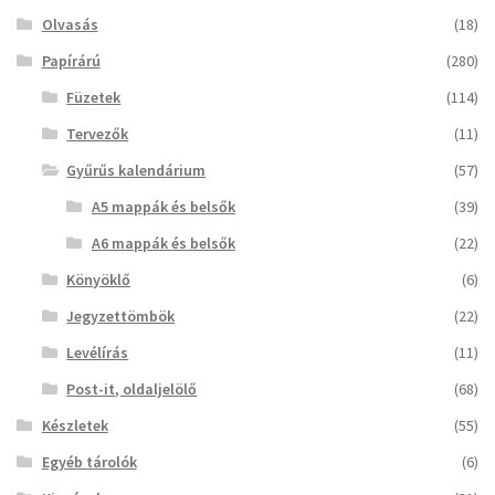
Olvasás
(18)
Papírárú
(280)
Füzetek
(114)
Tervezők
(11)
Gyűrűs kalendárium
(57)
A5 mappák és belsők
(39)
A6 mappák és belsők
(22)
Könyöklő
(6)
Jegyzettömbök
(22)
Levélírás
(11)
Post-it, oldaljelölő
(68)
Készletek
(55)
Egyéb tárolók
(6)