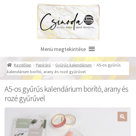
Ugrás
Kilépés
a
a
navigációhoz
tartalomba
Menü megtekintése
Kezdőlap
Papírárú
Gyűrűs kalendárium
A5-os gyűrűs
kalendárium borító, arany és rozé gyűrűvel
A5-os gyűrűs kalendárium borító, arany és
rozé gyűrűvel