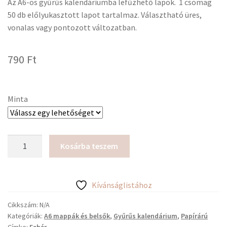
Az A6-os gyűrűs kalendáriumba lefűzhető lapok. 1 csomag
50 db előlyukasztott lapot tartalmaz. Választható üres,
vonalas vagy pontozott változatban.
790
Ft
Minta
A6
Kosárba teszem
kalendárium
belső
lapok
Kívánságlistához
mennyiség
Cikkszám:
N/A
Kategóriák:
A6 mappák és belsők
,
Gyűrűs kalendárium
,
Papírárú
Címke:
Fehér