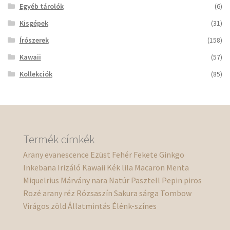
Egyéb tárolók
(6)
Kisgépek
(31)
Írószerek
(158)
Kawaii
(57)
Kollekciók
(85)
Termék címkék
Arany
evanescence
Ezüst
Fehér
Fekete
Ginkgo
Inkebana
Irizáló
Kawaii
Kék
lila
Macaron
Menta
Miquelrius
Márvány
nara
Natúr
Pasztell
Pepin
piros
Rozé arany
réz
Rózsaszín
Sakura
sárga
Tombow
Virágos
zöld
Állatmintás
Élénk-színes