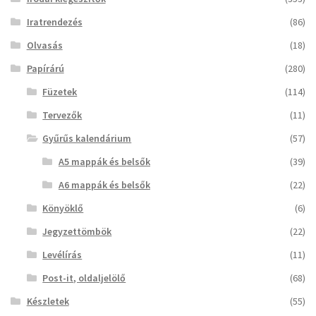
Iratrendezés
(86)
Olvasás
(18)
Papírárú
(280)
Füzetek
(114)
Tervezők
(11)
Gyűrűs kalendárium
(57)
A5 mappák és belsők
(39)
A6 mappák és belsők
(22)
Könyöklő
(6)
Jegyzettömbök
(22)
Levélírás
(11)
Post-it, oldaljelölő
(68)
Készletek
(55)