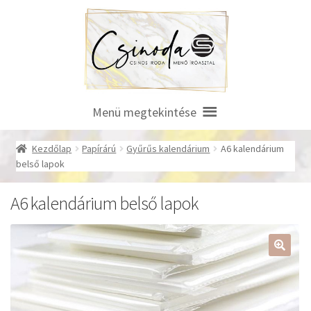
Ugrás
Kilépés
a
a
navigációhoz
tartalomba
Menü megtekintése
Kezdőlap
Papírárú
Gyűrűs kalendárium
A6 kalendárium
belső lapok
A6 kalendárium belső lapok