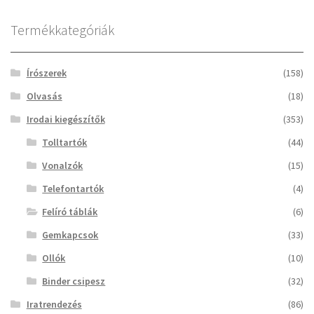
Termékkategóriák
Írószerek
(158)
Olvasás
(18)
Irodai kiegészítők
(353)
Tolltartók
(44)
Vonalzók
(15)
Telefontartók
(4)
Felíró táblák
(6)
Gemkapcsok
(33)
Ollók
(10)
Binder csipesz
(32)
Iratrendezés
(86)