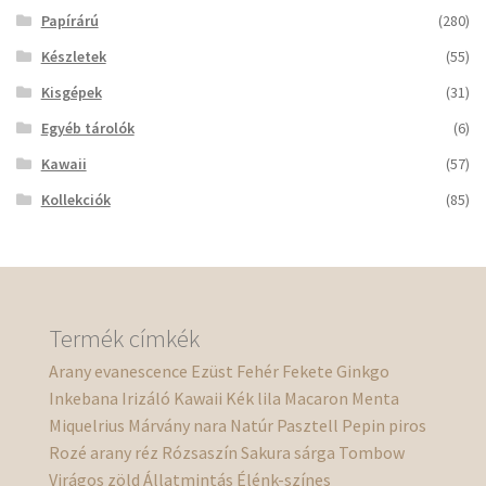
Papírárú
(280)
Készletek
(55)
Kisgépek
(31)
Egyéb tárolók
(6)
Kawaii
(57)
Kollekciók
(85)
Termék címkék
Arany
evanescence
Ezüst
Fehér
Fekete
Ginkgo
Inkebana
Irizáló
Kawaii
Kék
lila
Macaron
Menta
Miquelrius
Márvány
nara
Natúr
Pasztell
Pepin
piros
Rozé arany
réz
Rózsaszín
Sakura
sárga
Tombow
Virágos
zöld
Állatmintás
Élénk-színes