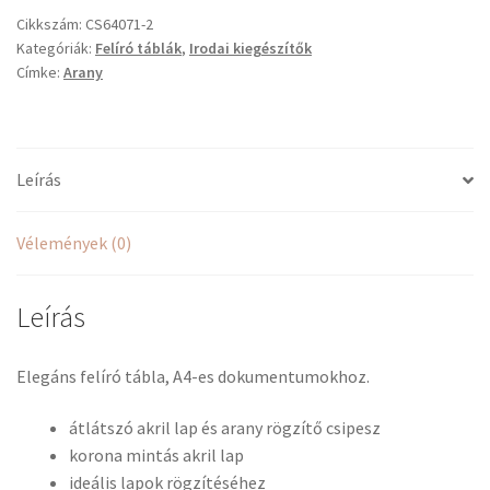
mennyiség
Cikkszám:
CS64071-2
Kategóriák:
Felíró táblák
,
Irodai kiegészítők
Címke:
Arany
Leírás
Vélemények (0)
Leírás
Elegáns felíró tábla, A4-es dokumentumokhoz.
átlátszó akril lap és arany rögzítő csipesz
korona mintás akril lap
ideális lapok rögzítéséhez