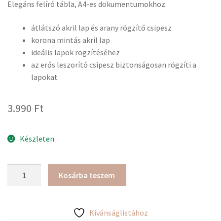
Elegáns felíró tábla, A4-es dokumentumokhoz.
átlátszó akril lap és arany rögzítő csipesz
korona mintás akril lap
ideális lapok rögzítéséhez
az erős leszorító csipesz biztonságosan rögzíti a
lapokat
3.990
Ft
Készleten
Akril
Kosárba teszem
és
arany
koronás
Kívánságlistához
felírótábla