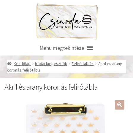
Ugrás
Kilépés
a
a
navigációhoz
tartalomba
Menü megtekintése
Kezdőlap
Irodai kiegészítők
Felíró táblák
Akril és arany
koronás felírótábla
Akril és arany koronás felírótábla