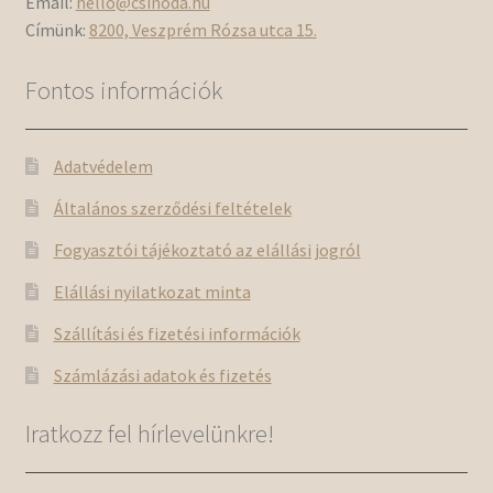
Email:
hello@csinoda.hu
Címünk:
8200, Veszprém Rózsa utca 15.
Fontos információk
Adatvédelem
Általános szerződési feltételek
Fogyasztói tájékoztató az elállási jogról
Elállási nyilatkozat minta
Szállítási és fizetési információk
Számlázási adatok és fizetés
Iratkozz fel hírlevelünkre!