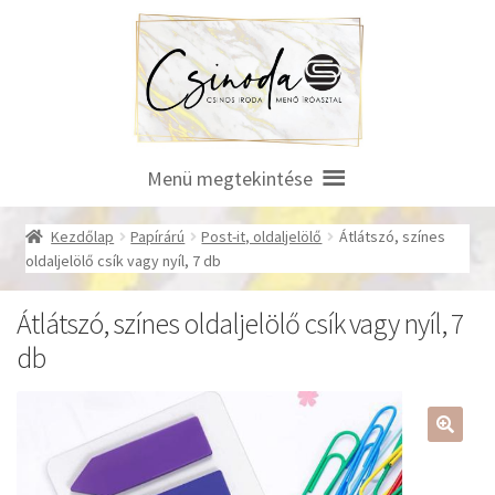
Ugrás
Kilépés
a
a
navigációhoz
tartalomba
Menü megtekintése
Kezdőlap
Papírárú
Post-it, oldaljelölő
Átlátszó, színes
oldaljelölő csík vagy nyíl, 7 db
Átlátszó, színes oldaljelölő csík vagy nyíl, 7
db