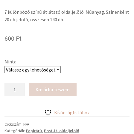
7 különböző színű átlátszó oldaljelölő. Műanyag. Színenként
20 db jelölő, összesen 140 db.
600
Ft
Minta
Átlátszó,
Kosárba teszem
színes
oldaljelölő
csík
Kívánságlistához
vagy
nyíl,
Cikkszám:
N/A
Kategóriák:
Papírárú
,
Post-it, oldaljelölő
7