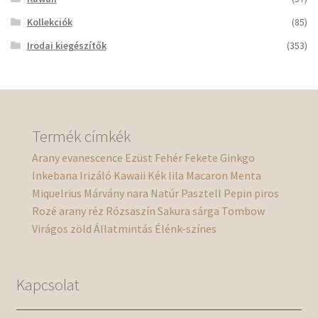
Kollekciók
(85)
Irodai kiegészítők
(353)
Termék címkék
Arany
evanescence
Ezüst
Fehér
Fekete
Ginkgo
Inkebana
Irizáló
Kawaii
Kék
lila
Macaron
Menta
Miquelrius
Márvány
nara
Natúr
Pasztell
Pepin
piros
Rozé arany
réz
Rózsaszín
Sakura
sárga
Tombow
Virágos
zöld
Állatmintás
Élénk-színes
Kapcsolat