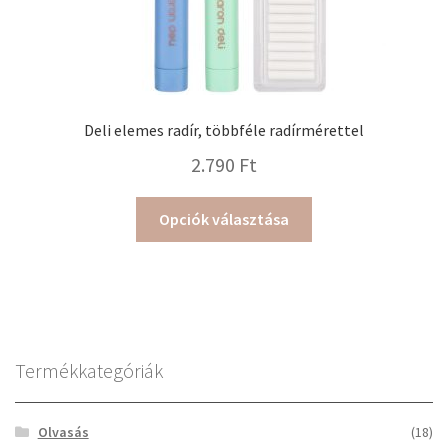
Deli elemes radír, többféle radírmérettel
2.790
Ft
Ennek
Opciók választása
a
terméknek
több
variációja
van.
A
Termékkategóriák
változatok
a
Olvasás
(18)
termékoldalon