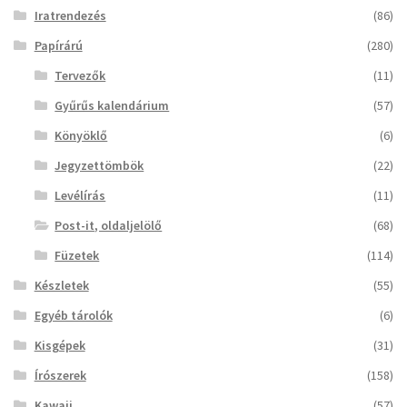
választhatók
Iratrendezés
(86)
ki
Papírárú
(280)
Tervezők
(11)
Gyűrűs kalendárium
(57)
Könyöklő
(6)
Jegyzettömbök
(22)
Levélírás
(11)
Post-it, oldaljelölő
(68)
Füzetek
(114)
Készletek
(55)
Egyéb tárolók
(6)
Kisgépek
(31)
Írószerek
(158)
Kawaii
(57)