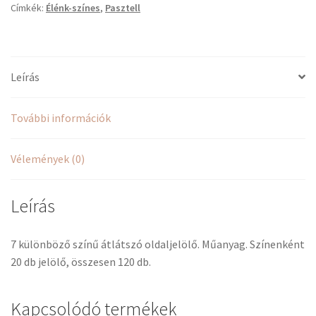
Címkék:
Élénk-színes
,
Pasztell
db
mennyiség
Leírás
További információk
Vélemények (0)
Leírás
7 különböző színű átlátszó oldaljelölő. Műanyag. Színenként
20 db jelölő, összesen 120 db.
Kapcsolódó termékek