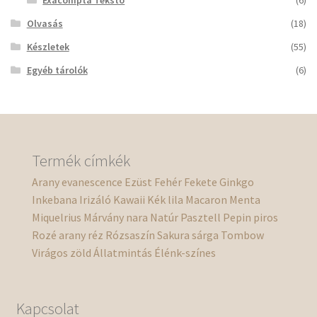
Exacompta Teksto
(6)
Olvasás
(18)
Készletek
(55)
Egyéb tárolók
(6)
Termék címkék
Arany
evanescence
Ezüst
Fehér
Fekete
Ginkgo
Inkebana
Irizáló
Kawaii
Kék
lila
Macaron
Menta
Miquelrius
Márvány
nara
Natúr
Pasztell
Pepin
piros
Rozé arany
réz
Rózsaszín
Sakura
sárga
Tombow
Virágos
zöld
Állatmintás
Élénk-színes
Kapcsolat