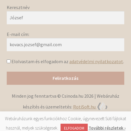
Keresztnév
E-mail cím:
Elolvastam és elfogadom az
adatvédelmi nyilatkozatot
.
Minden jog fenntartva © Csinoda.hu 2026 | Webáruház
készítés és üzemeltetés:
RotiSoft.hu
Webáruházunk egyes funkciókhoz Cookie, úgynevezett Süti fájlokat
használ, melyek szükségesek.
További részletek ›
0
ELFOGADOM
Keresés
Keresés