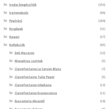
Irodai kiegészítők
(353)
Iratrendezés
(86)
Papírárú
(280)
Kisgépek
(31)
Kawaii
(57)
Kollekciók
(85)
Deli Macaron
(22)
Miquelrius szettek
(5)
Clairefontaine Le Cersier Blanc
(7)
Clairefontaine Tulip Paper
(5)
Clairefontaine Inkebana
(13)
Clairefontaine Evanescence
(11)
Exacompta Akvarell
(16)