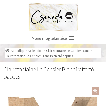
Ugrás
Kilépés
a
a
navigációhoz
tartalomba
Menü megtekintése
Kezdőlap
Kollekciók
Clairefontaine Le Cersier Blanc
Clairefontaine Le Cerisier Blanc irattartó papucs
Clairefontaine Le Cerisier Blanc irattartó
papucs