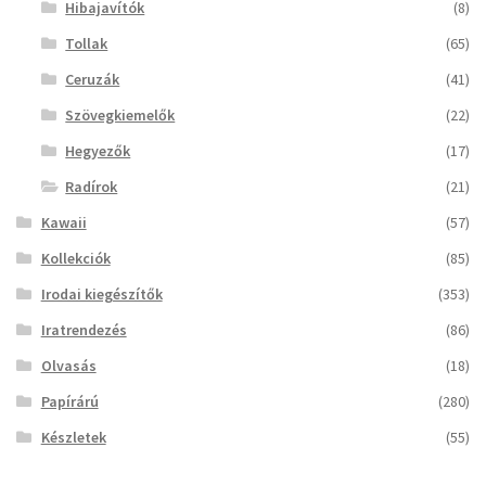
Hibajavítók
(8)
Tollak
(65)
Ceruzák
(41)
Szövegkiemelők
(22)
Hegyezők
(17)
Radírok
(21)
Kawaii
(57)
Kollekciók
(85)
Irodai kiegészítők
(353)
Iratrendezés
(86)
Olvasás
(18)
Papírárú
(280)
Készletek
(55)