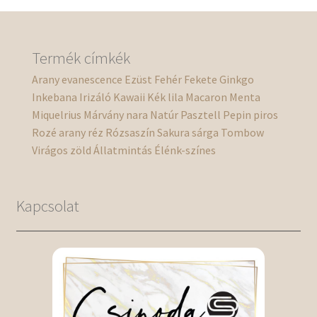
Termék címkék
Arany
evanescence
Ezüst
Fehér
Fekete
Ginkgo
Inkebana
Irizáló
Kawaii
Kék
lila
Macaron
Menta
Miquelrius
Márvány
nara
Natúr
Pasztell
Pepin
piros
Rozé arany
réz
Rózsaszín
Sakura
sárga
Tombow
Virágos
zöld
Állatmintás
Élénk-színes
Kapcsolat