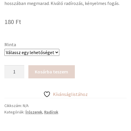
hosszában megmarad. Kiváló radírozás, kényelmes fogás.
180
Ft
Minta
Deli
Kosárba teszem
Ice
Cream
radír
Kívánságlistához
mennyiség
Cikkszám:
N/A
Kategóriák:
Írószerek
,
Radírok