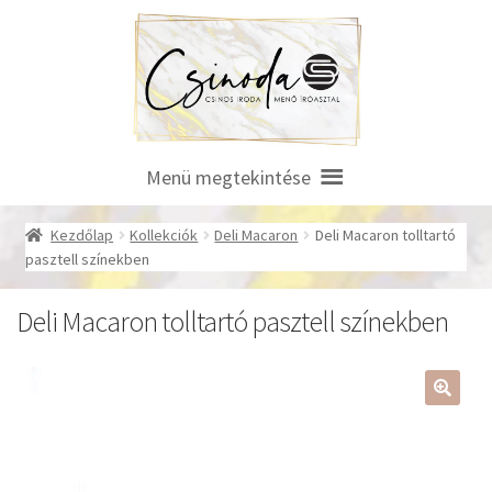
Ugrás
Kilépés
a
a
navigációhoz
tartalomba
Menü megtekintése
Kezdőlap
Kollekciók
Deli Macaron
Deli Macaron tolltartó
pasztell színekben
Deli Macaron tolltartó pasztell színekben