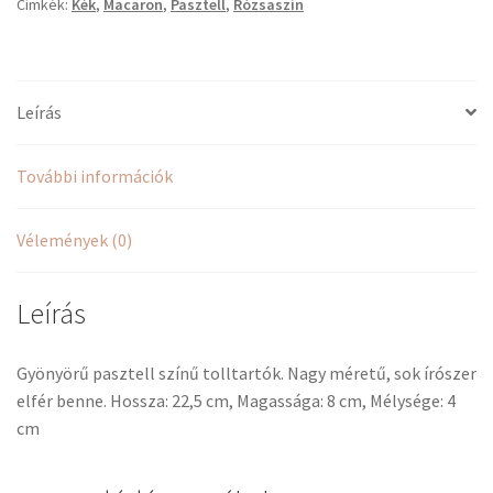
Címkék:
Kék
,
Macaron
,
Pasztell
,
Rózsaszín
Leírás
További információk
Vélemények (0)
Leírás
Gyönyörű pasztell színű tolltartók. Nagy méretű, sok írószer
elfér benne. Hossza: 22,5 cm, Magassága: 8 cm, Mélysége: 4
cm