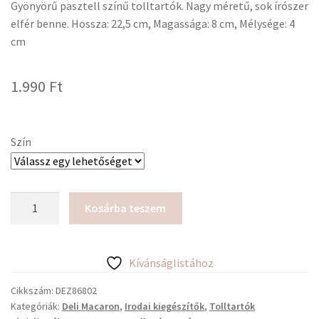
Gyönyörű pasztell színű tolltartók. Nagy méretű, sok írószer
elfér benne. Hossza: 22,5 cm, Magassága: 8 cm, Mélysége: 4
cm
1.990
Ft
Szín
Deli
Kosárba teszem
Macaron
tolltartó
pasztell
Kívánságlistához
színekben
mennyiség
Cikkszám:
DEZ86802
Kategóriák:
Deli Macaron
,
Irodai kiegészítők
,
Tolltartók