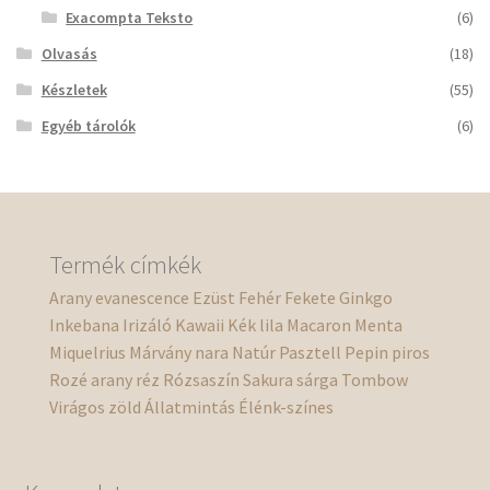
Exacompta Teksto
(6)
Olvasás
(18)
Készletek
(55)
Egyéb tárolók
(6)
Termék címkék
Arany
evanescence
Ezüst
Fehér
Fekete
Ginkgo
Inkebana
Irizáló
Kawaii
Kék
lila
Macaron
Menta
Miquelrius
Márvány
nara
Natúr
Pasztell
Pepin
piros
Rozé arany
réz
Rózsaszín
Sakura
sárga
Tombow
Virágos
zöld
Állatmintás
Élénk-színes