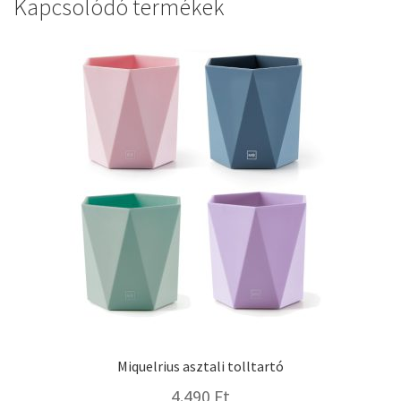
Kapcsolódó termékek
Miquelrius asztali tolltartó
4.490
Ft