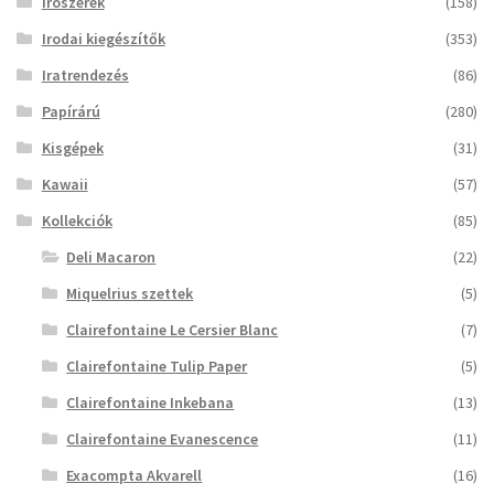
Írószerek
(158)
Irodai kiegészítők
(353)
Iratrendezés
(86)
Papírárú
(280)
Kisgépek
(31)
Kawaii
(57)
Kollekciók
(85)
Deli Macaron
(22)
Miquelrius szettek
(5)
Clairefontaine Le Cersier Blanc
(7)
Clairefontaine Tulip Paper
(5)
Clairefontaine Inkebana
(13)
Clairefontaine Evanescence
(11)
Exacompta Akvarell
(16)