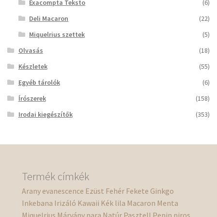
Exacompta Teksto
(6)
Deli Macaron
(22)
Miquelrius szettek
(5)
Olvasás
(18)
Készletek
(55)
Egyéb tárolók
(6)
Írószerek
(158)
Irodai kiegészítők
(353)
Termék címkék
Arany
evanescence
Ezüst
Fehér
Fekete
Ginkgo
Inkebana
Irizáló
Kawaii
Kék
lila
Macaron
Menta
Miquelrius
Márvány
nara
Natúr
Pasztell
Pepin
piros