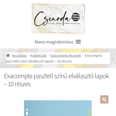
Ugrás
Kilépés
a
a
navigációhoz
tartalomba
Menü megtekintése
Kezdőlap
Kollekciók
Exacompta Akvarell
Exacompta
pasztell színű elválasztó lapok – 10 részes
Exacompta pasztell színű elválasztó lapok
– 10 részes