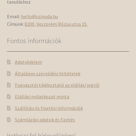
tanuláshoz
Email:
hello@csinoda.hu
Címünk:
8200, Veszprém Rózsa utca 15.
Fontos információk
Adatvédelem
Általános szerződési feltételek
Fogyasztói tájékoztató az elállási jogról
Elállási nyilatkozat minta
Szállítási és fizetési információk
Számlázási adatok és fizetés
Iratkozz fel hírlevelünkre!