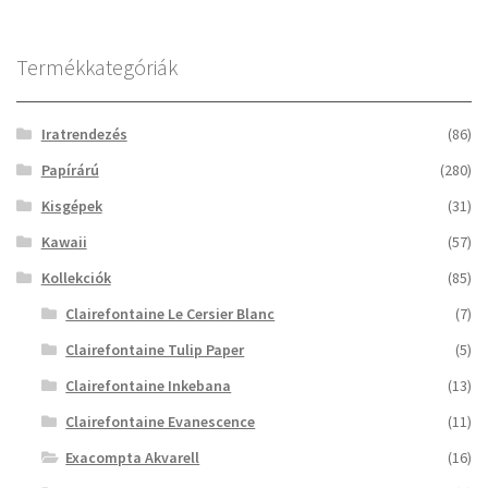
Termékkategóriák
Iratrendezés
(86)
Papírárú
(280)
Kisgépek
(31)
Kawaii
(57)
Kollekciók
(85)
Clairefontaine Le Cersier Blanc
(7)
Clairefontaine Tulip Paper
(5)
Clairefontaine Inkebana
(13)
Clairefontaine Evanescence
(11)
Exacompta Akvarell
(16)