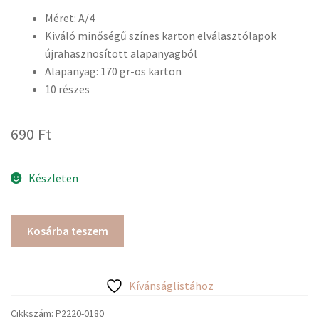
Méret: A/4
Kiváló minőségű színes karton elválasztólapok
újrahasznosított alapanyagból
Alapanyag: 170 gr-os karton
10 részes
690
Ft
Készleten
Exacompta
Kosárba teszem
pasztell
színű
elválasztó
Kívánságlistához
lapok
-
Cikkszám:
P2220-0180