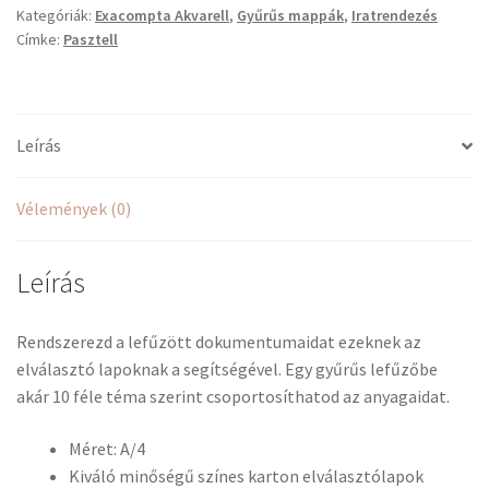
Kategóriák:
Exacompta Akvarell
,
Gyűrűs mappák
,
Iratrendezés
10
Címke:
Pasztell
részes
mennyiség
Leírás
Vélemények (0)
Leírás
Rendszerezd a lefűzött dokumentumaidat ezeknek az
elválasztó lapoknak a segítségével. Egy gyűrűs lefűzőbe
akár 10 féle téma szerint csoportosíthatod az anyagaidat.
Méret: A/4
Kiváló minőségű színes karton elválasztólapok