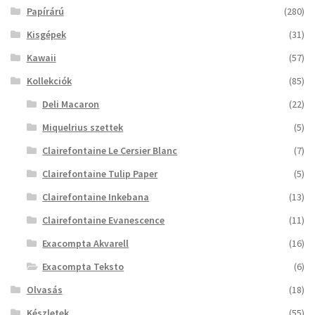
Papírárú
(280)
Kisgépek
(31)
Kawaii
(57)
Kollekciók
(85)
Deli Macaron
(22)
Miquelrius szettek
(5)
Clairefontaine Le Cersier Blanc
(7)
Clairefontaine Tulip Paper
(5)
Clairefontaine Inkebana
(13)
Clairefontaine Evanescence
(11)
Exacompta Akvarell
(16)
Exacompta Teksto
(6)
Olvasás
(18)
Készletek
(55)