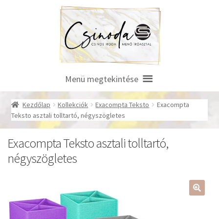
Ugrás
Kilépés
a
a
navigációhoz
tartalomba
Menü megtekintése
Kezdőlap
Kollekciók
Exacompta Teksto
Exacompta
Teksto asztali tolltartó, négyszögletes
Exacompta Teksto asztali tolltartó,
négyszögletes