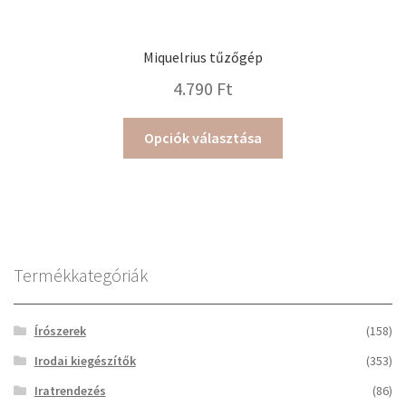
Miquelrius tűzőgép
4.790
Ft
Ennek
Opciók választása
a
terméknek
több
variációja
van.
A
Termékkategóriák
változatok
a
Írószerek
(158)
termékoldalon
választhatók
Irodai kiegészítők
(353)
ki
Iratrendezés
(86)