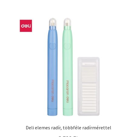
terméknek
több
variációja
van.
A
változatok
a
termékoldalon
választhatók
ki
Deli elemes radír, többféle radírmérettel