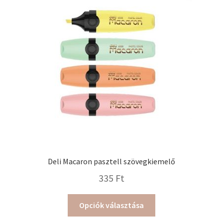
Deli Macaron pasztell szövegkiemelő
335
Ft
Ennek
Opciók választása
a