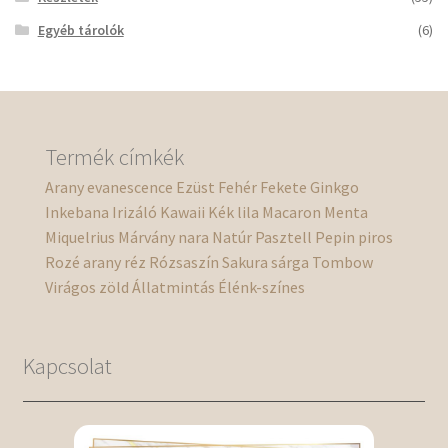
Egyéb tárolók
(6)
Termék címkék
Arany
evanescence
Ezüst
Fehér
Fekete
Ginkgo
Inkebana
Irizáló
Kawaii
Kék
lila
Macaron
Menta
Miquelrius
Márvány
nara
Natúr
Pasztell
Pepin
piros
Rozé arany
réz
Rózsaszín
Sakura
sárga
Tombow
Virágos
zöld
Állatmintás
Élénk-színes
Kapcsolat