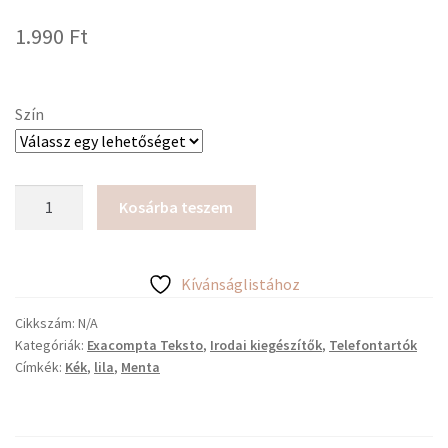
1.990
Ft
Szín
Exacompta
Kosárba teszem
Teksto
asztali
tolltartó,
Kívánságlistához
négyszögletes
mennyiség
Cikkszám:
N/A
Kategóriák:
Exacompta Teksto
,
Irodai kiegészítők
,
Telefontartók
Címkék:
Kék
,
lila
,
Menta