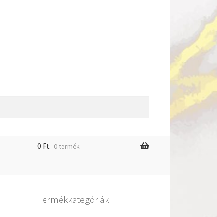
0
Ft
0 termék
m
Termékkategóriák