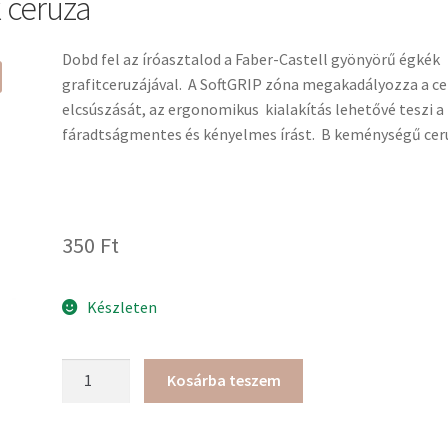
k ceruza
Dobd fel az íróasztalod a Faber-Castell gyönyörű égkék
grafitceruzájával. A SoftGRIP zóna megakadályozza a c
elcsúszását, az ergonomikus kialakítás lehetővé teszi a
fáradtságmentes és kényelmes írást. B keménységű cer
350
Ft
Készleten
Faber-
Kosárba teszem
Castell
Grip
égkék