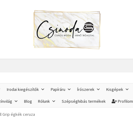
Irodai kiegészítők
Papíráru
Írószerek
Kisgépek
ínvilág
Blog
Rólunk
Szépséghibás termékek
Profilo
l Grip égkék ceruza