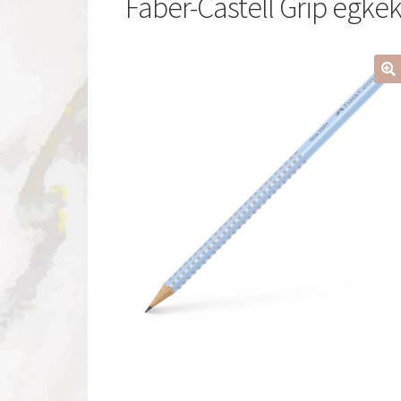
Faber-Castell Grip égké