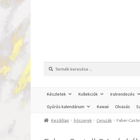
Ugrás
Kilépés
a
a
navigációhoz
tartalomba
Keresés
Keresés
a
következőre:
Készletek
Kollekciók
Iratrendezés
Gyűrűs kalendárium
Kawaii
Olvasás
Sz
Kezdőlap
Írószerek
Ceruzák
Faber-Castel