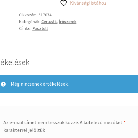
Kívánságlistához
ceruza
mennyiség
Cikkszám:
517074
Kategóriák:
Ceruzák
,
Írószerek
Címke:
Pasztell
tékelések
Még nincsenek értékelések.
Az e-mail címet nem tesszük közzé.
A kötelező mezőket
*
karakterrel jelöltük