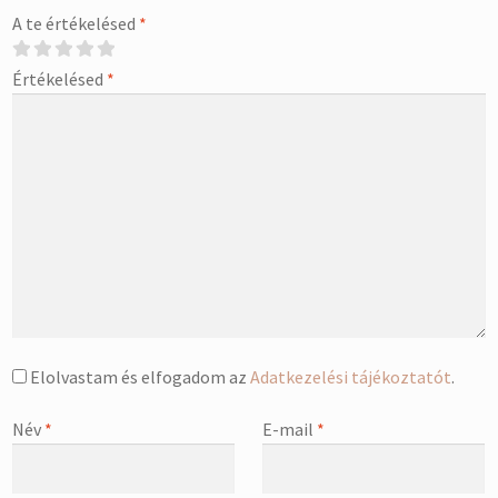
A te értékelésed
*
Értékelésed
*
Elolvastam és elfogadom az
Adatkezelési tájékoztatót
.
Név
*
E-mail
*