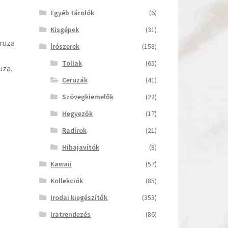
Egyéb tárolók
(6)
Kisgépek
(31)
eruza
Írószerek
(158)
Tollak
(65)
uza.
Ceruzák
(41)
Szövegkiemelők
(22)
Hegyezők
(17)
Radírok
(21)
Hibajavítók
(8)
Kawaii
(57)
Kollekciók
(85)
Irodai kiegészítők
(353)
Iratrendezés
(86)