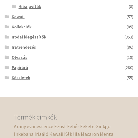
Hibajavítók
(8)
Kawaii
(57)
Kollekciók
(85)
Irodai kiegészítők
(353)
Iratrendezés
(86)
Olvasás
(18)
Papírárú
(280)
Készletek
(55)
Termék címkék
Arany
evanescence
Ezüst
Fehér
Fekete
Ginkgo
Inkebana
Irizáló
Kawaii
Kék
lila
Macaron
Menta