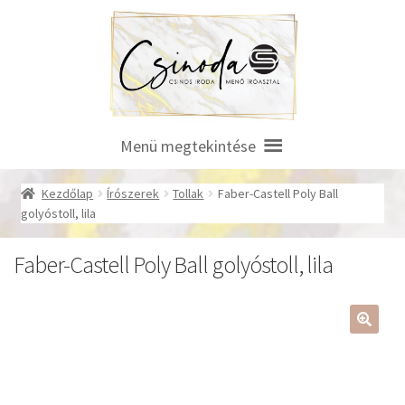
Ugrás
Kilépés
a
a
navigációhoz
tartalomba
Menü megtekintése
Kezdőlap
Írószerek
Tollak
Faber-Castell Poly Ball
golyóstoll, lila
Faber-Castell Poly Ball golyóstoll, lila