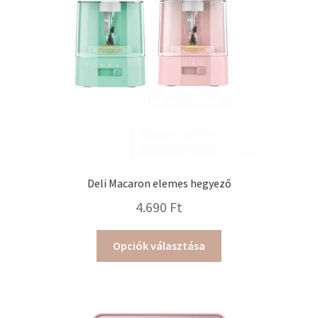
termékoldalon
választhatók
ki
Deli Macaron elemes hegyező
4.690
Ft
Ennek
Opciók választása
a
terméknek
több
variációja