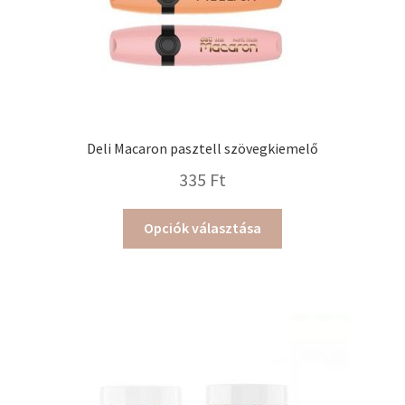
Deli Macaron pasztell szövegkiemelő
335
Ft
Ennek
Opciók választása
a
terméknek
több
variációja
van.
A
változatok
a