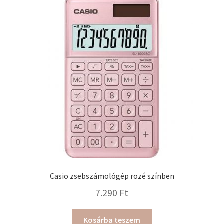
van.
A
változatok
a
termékoldalon
választhatók
ki
Casio zsebszámológép rozé színben
7.290
Ft
Kosárba teszem