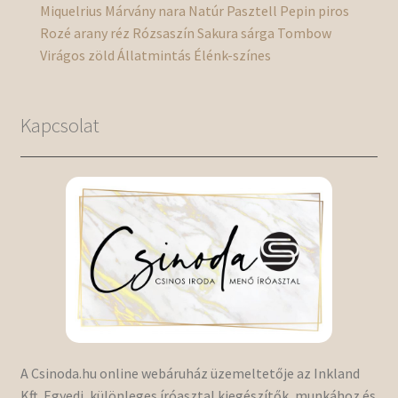
Miquelrius
Márvány
nara
Natúr
Pasztell
Pepin
piros
Rozé arany
réz
Rózsaszín
Sakura
sárga
Tombow
Virágos
zöld
Állatmintás
Élénk-színes
Kapcsolat
A Csinoda.hu online webáruház üzemeltetője az Inkland
Kft. Egyedi, különleges íróasztal kiegészítők, munkához és