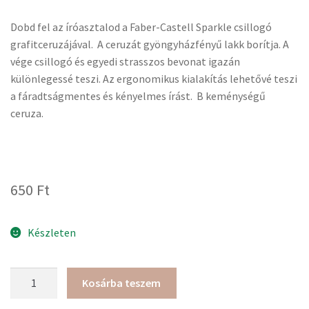
Dobd fel az íróasztalod a Faber-Castell Sparkle csillogó
grafitceruzájával. A ceruzát gyöngyházfényű lakk borítja. A
vége csillogó és egyedi strasszos bevonat igazán
különlegessé teszi. Az ergonomikus kialakítás lehetővé teszi
a fáradtságmentes és kényelmes írást. B keménységű
ceruza.
650
Ft
Készleten
Faber-
Kosárba teszem
Castell