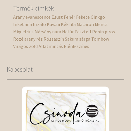
Termék címkék
Arany
evanescence
Ezüst
Fehér
Fekete
Ginkgo
Inkebana
Irizáló
Kawaii
Kék
lila
Macaron
Menta
Miquelrius
Márvány
nara
Natúr
Pasztell
Pepin
piros
Rozé arany
réz
Rózsaszín
Sakura
sárga
Tombow
Virágos
zöld
Állatmintás
Élénk-színes
Kapcsolat