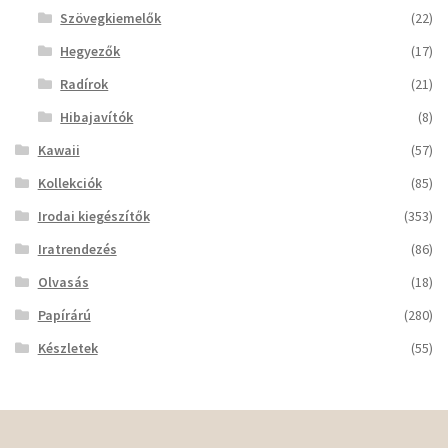
Szövegkiemelők
(22)
Hegyezők
(17)
Radírok
(21)
Hibajavítók
(8)
Kawaii
(57)
Kollekciók
(85)
Irodai kiegészítők
(353)
Iratrendezés
(86)
Olvasás
(18)
Papírárú
(280)
Készletek
(55)