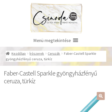
Ugrás
Kilépés
a
a
navigációhoz
tartalomba
Menü megtekintése
Kezdőlap
Írószerek
Ceruzák
Faber-Castell Sparkle
gyöngyházfényű ceruza, türkíz
Faber-Castell Sparkle gyöngyházfényű
ceruza, türkíz