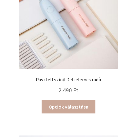
Pasztell színű Deli elemes radír
2.490
Ft
Ennek
Opciók választása
a
terméknek
több
variációja