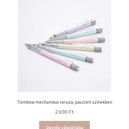
van.
A
változatok
a
termékoldalon
választhatók
ki
Tombow mechanikus ceruza, pasztell színekben
2.690
Ft
Ennek
Opciók választása