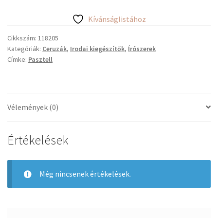
Sparkle
gyöngyházfényű
Kívánságlistához
ceruza,
türkíz
Cikkszám:
118205
Kategóriák:
Ceruzák
,
Irodai kiegészítők
,
Írószerek
mennyiség
Címke:
Pasztell
Vélemények (0)
Értékelések
Még nincsenek értékelések.