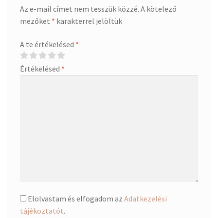
Az e-mail címet nem tesszük közzé.
A kötelező
mezőket
*
karakterrel jelöltük
A te értékelésed
*
Értékelésed
*
Elolvastam és elfogadom az
Adatkezelési
tájékoztatót
.