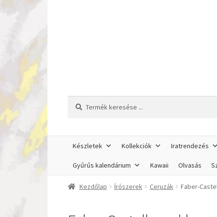
Ugrás
Kilépés
a
a
navigációhoz
tartalomba
Keresés
Keresés
a
következőre:
Készletek
Kollekciók
Iratrendezés
Gyűrűs kalendárium
Kawaii
Olvasás
Sz
Kezdőlap
Írószerek
Ceruzák
Faber-Castel