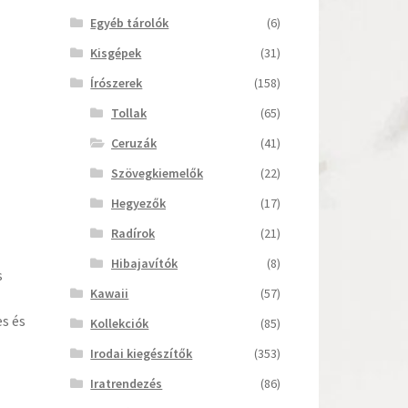
Egyéb tárolók
(6)
Kisgépek
(31)
Írószerek
(158)
Tollak
(65)
Ceruzák
(41)
Szövegkiemelők
(22)
Hegyezők
(17)
Radírok
(21)
Hibajavítók
(8)
s
Kawaii
(57)
s és
Kollekciók
(85)
Irodai kiegészítők
(353)
Iratrendezés
(86)