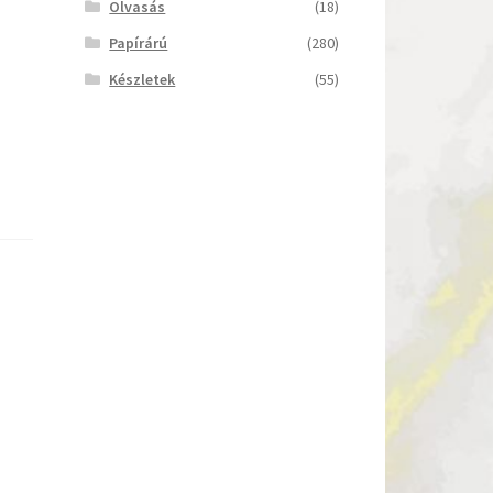
Olvasás
(18)
Papírárú
(280)
Készletek
(55)