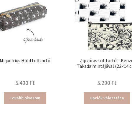
Miquelrius Hold tolltartó
Zipzáras tolltartó – Kenz
Takada mintájával (22×14 
5.490
Ft
5.290
Ft
E
Tovább olvasom
Opciók választása
a
t
t
v
v