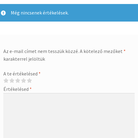
Még nincsenek értékelések.
Az e-mail címet nem tesszük közzé.
A kötelező mezőket
*
karakterrel jelöltük
A te értékelésed
*
Értékelésed
*