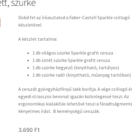
tt, szürke
Dobd fel az íróasztalod a Faber-Castell Sparkle csillogó
készletével.
A készlet tartalma:
1 db világos szürke Sparkle grafit ceruza
1 db sötét szürke Sparkle grafit ceruza
1 db szürke hegyező (kinyitható, tartályos)
1 db szürke radír (kinyitható, műanyag tartóban)
A ceruzát gyöngyházfényű lakk borítja. A vége csillogó é
egyedi strasszos bevonat igazán különlegessé teszi. Az
ergonomikus kialakítás lehetővé teszi a fáradtságmente
kényelmes írást. B keménységű ceruzák.
3.690
Ft