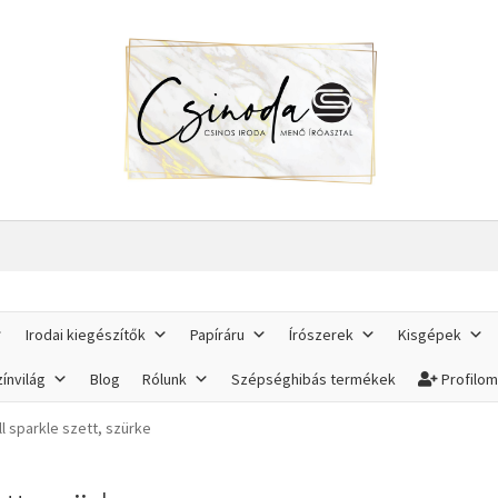
Irodai kiegészítők
Papíráru
Írószerek
Kisgépek
ínvilág
Blog
Rólunk
Szépséghibás termékek
Profilo
l sparkle szett, szürke