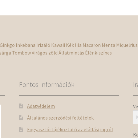
v
a
t
v
k
Ginkgo
Inkebana
Irizáló
Kawaii
Kék
lila
Macaron
Menta
Miquelrius
sárga
Tombow
Virágos
zöld
Állatmintás
Élénk-színes
Fontos információk
I
Adatvédelem
Ve
Általános szerződési feltételek
Fogyasztói tájékoztató az elállási jogról
Ke