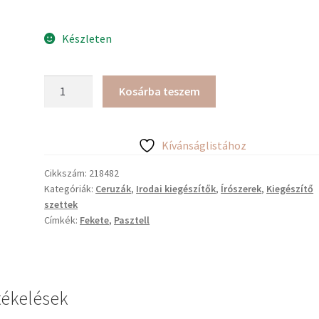
Készleten
Faber-
Kosárba teszem
Castell
sparkle
szett,
Kívánságlistához
szürke
mennyiség
Cikkszám:
218482
Kategóriák:
Ceruzák
,
Irodai kiegészítők
,
Írószerek
,
Kiegészítő
szettek
Címkék:
Fekete
,
Pasztell
tékelések