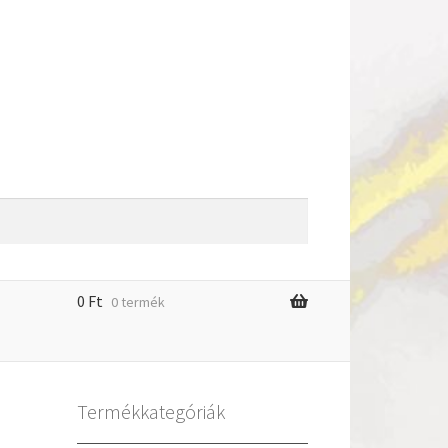
0
Ft
0 termék
m
Termékkategóriák