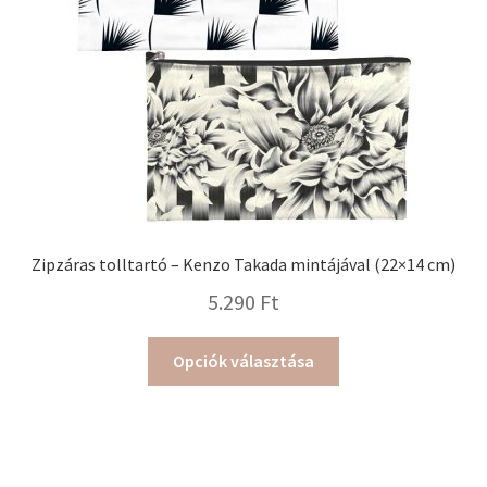
Zipzáras tolltartó – Kenzo Takada mintájával (22×14 cm)
5.290
Ft
Ennek
Opciók választása
a
terméknek
több
variációja
van.