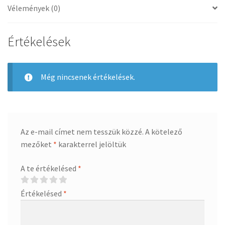
Vélemények (0)
Értékelések
Még nincsenek értékelések.
Az e-mail címet nem tesszük közzé.
A kötelező
mezőket
*
karakterrel jelöltük
A te értékelésed
*
Értékelésed
*