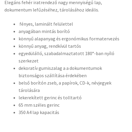
Elegáns fehér iratrendező nagy mennyiségű lap,
dokumentum lefűzéséhez, tárolásához ideális.
fényes, laminált felülettel
anyagában mintás borító
könnyű alapanyag és ergonómikus formatervezés
könnyű anyag, rendkívül tartós
egyedülálló, szabadalmaztatott 180°-ban nyíló
szerkezet
dekoratív gumiszalag a a dokumentumok
biztonságos szállítása érdekében
belső borítón zseb, a papírok, CD-k, névjegyek
tárolására
lekerekített gerinc és tolltartó
65 mm széles gerinc
350 A4 lap kapacitás