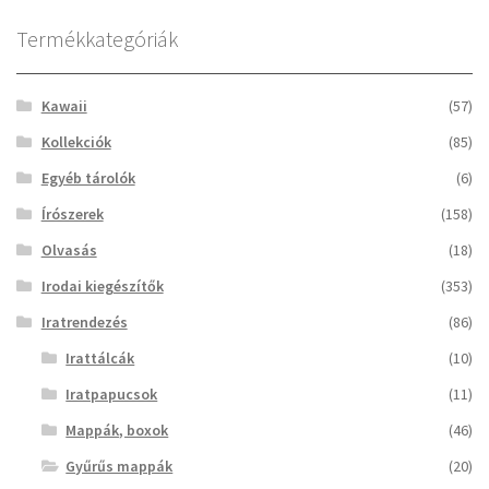
A
Termékkategóriák
változatok
a
Kawaii
(57)
termékoldalon
választhatók
Kollekciók
(85)
ki
Egyéb tárolók
(6)
Írószerek
(158)
Olvasás
(18)
Irodai kiegészítők
(353)
Iratrendezés
(86)
Irattálcák
(10)
Iratpapucsok
(11)
Mappák, boxok
(46)
Gyűrűs mappák
(20)