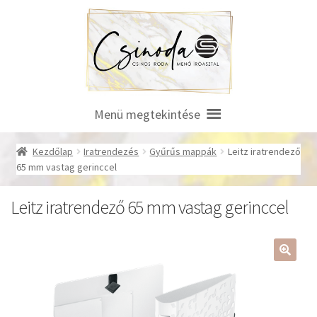
Ugrás
Kilépés
a
a
navigációhoz
tartalomba
Menü megtekintése
Kezdőlap
Iratrendezés
Gyűrűs mappák
Leitz iratrendező
65 mm vastag gerinccel
Leitz iratrendező 65 mm vastag gerinccel