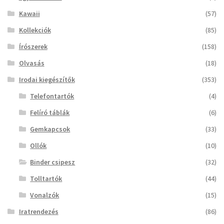
Kawaii
(57)
Kollekciók
(85)
Írószerek
(158)
Olvasás
(18)
Irodai kiegészítők
(353)
Telefontartók
(4)
Felíró táblák
(6)
Gemkapcsok
(33)
Ollók
(10)
Binder csipesz
(32)
Tolltartók
(44)
Vonalzók
(15)
Iratrendezés
(86)