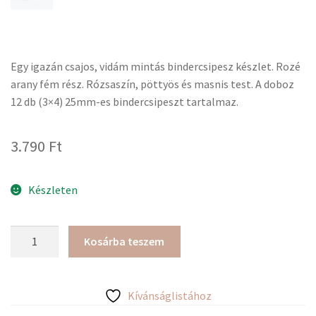
Egy igazán csajos, vidám mintás bindercsipesz készlet. Rozé
arany fém rész. Rózsaszín, pöttyös és masnis test. A doboz
12 db (3×4) 25mm-es bindercsipeszt tartalmaz.
3.790
Ft
Készleten
Masnis
Kosárba teszem
bindercsipesz
készlet,
rózsaszín
Kívánságlistához
mennyiség