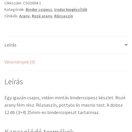
Cikkszám:
CS02004-1
Kategóriák:
Binder csipesz
,
Irodai kiegészítők
Címkék:
Arany
,
Rozé arany
,
Rózsaszín
Leírás
Vélemények (0)
Leírás
Egy igazán csajos, vidám mintás bindercsipesz készlet. Rozé
arany fém rész. Rózsaszín, pöttyös és masnis test. A doboz
12 db (3×4) 25mm-es bindercsipeszt tartalmaz.