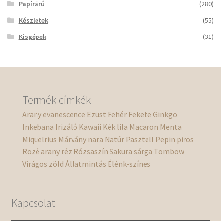
Papírárú
(280)
Készletek
(55)
Kisgépek
(31)
Termék címkék
Arany
evanescence
Ezüst
Fehér
Fekete
Ginkgo
Inkebana
Irizáló
Kawaii
Kék
lila
Macaron
Menta
Miquelrius
Márvány
nara
Natúr
Pasztell
Pepin
piros
Rozé arany
réz
Rózsaszín
Sakura
sárga
Tombow
Virágos
zöld
Állatmintás
Élénk-színes
Kapcsolat