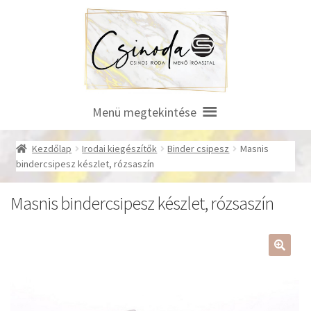
Ugrás
Kilépés
a
a
navigációhoz
tartalomba
Menü megtekintése
Kezdőlap
Irodai kiegészítők
Binder csipesz
Masnis
bindercsipesz készlet, rózsaszín
Masnis bindercsipesz készlet, rózsaszín