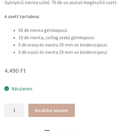
Gyönyörű menta színű 70 db-os asztali kiegészítő szett.
A szett tartalma:
50 db menta gémkapocs
10 db menta, csillag alakú gémkapocs
5 db arany és menta 19 mm-es bindercsipezs
5 db ezüst és menta 19 mm-es bindercsipesz
4.490
Ft
Készleten
Menta
Kosárba teszem
asztali
kiegészítő
szett