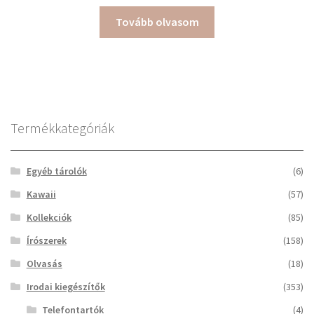
Tovább olvasom
Termékkategóriák
Egyéb tárolók
(6)
Kawaii
(57)
Kollekciók
(85)
Írószerek
(158)
Olvasás
(18)
Irodai kiegészítők
(353)
Telefontartók
(4)