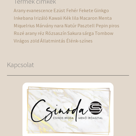
Termék címkék
Arany
evanescence
Ezüst
Fehér
Fekete
Ginkgo
Inkebana
Irizáló
Kawaii
Kék
lila
Macaron
Menta
Miquelrius
Márvány
nara
Natúr
Pasztell
Pepin
piros
Rozé arany
réz
Rózsaszín
Sakura
sárga
Tombow
Virágos
zöld
Állatmintás
Élénk-színes
Kapcsolat