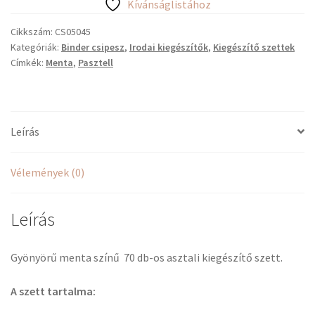
Kívánságlistához
mennyiség
Cikkszám:
CS05045
Kategóriák:
Binder csipesz
,
Irodai kiegészítők
,
Kiegészítő szettek
Címkék:
Menta
,
Pasztell
Leírás
Vélemények (0)
Leírás
Gyönyörű menta színű 70 db-os asztali kiegészítő szett.
A szett tartalma: