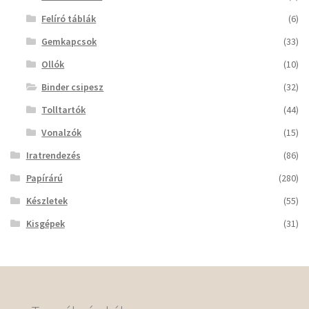
Felíró táblák
(6)
Gemkapcsok
(33)
Ollók
(10)
Binder csipesz
(32)
Tolltartók
(44)
Vonalzók
(15)
Iratrendezés
(86)
Papírárú
(280)
Készletek
(55)
Kisgépek
(31)