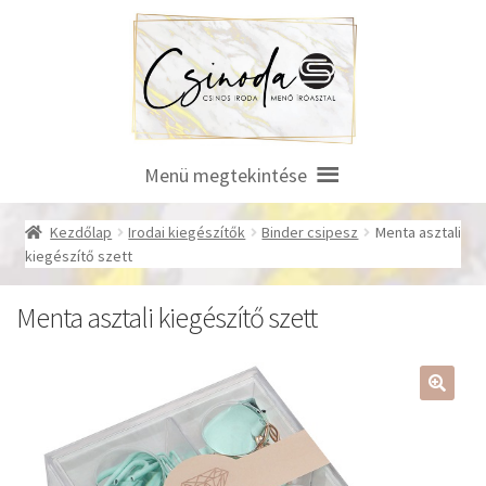
Ugrás
Kilépés
a
a
navigációhoz
tartalomba
Menü megtekintése
Kezdőlap
Irodai kiegészítők
Binder csipesz
Menta asztali
kiegészítő szett
Menta asztali kiegészítő szett