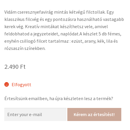
Vidám cseresznyefavirág mintás kétvégű filctollak. Egy
klasszikus filcvég és egy pontozásra használható vastagabb
kerek vég. Kreatív mintákat készíthetsz vele, amivel
feldobhatod a jegyzeteidet, naplódat.A készlet 5 db fémes,
enyhén csillogó filcet tartalmaz : ezüst, arany, kék, lila és
rózsaszín színekben.
2.490
Ft
Elfogyott
Értesítsünk emailben, ha újra készleten lesz a termék?
Kérem az értesítést!