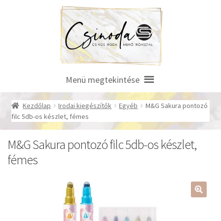
Ugrás
Kilépés
a
a
navigációhoz
tartalomba
Menü megtekintése
Kezdőlap
Irodai kiegészítők
Egyéb
M&G Sakura pontozó
filc 5db-os készlet, fémes
M&G Sakura pontozó filc 5db-os készlet,
fémes