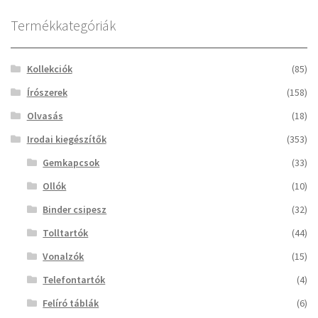
Termékkategóriák
Kollekciók
(85)
Írószerek
(158)
Olvasás
(18)
Irodai kiegészítők
(353)
Gemkapcsok
(33)
Ollók
(10)
Binder csipesz
(32)
Tolltartók
(44)
Vonalzók
(15)
Telefontartók
(4)
Felíró táblák
(6)