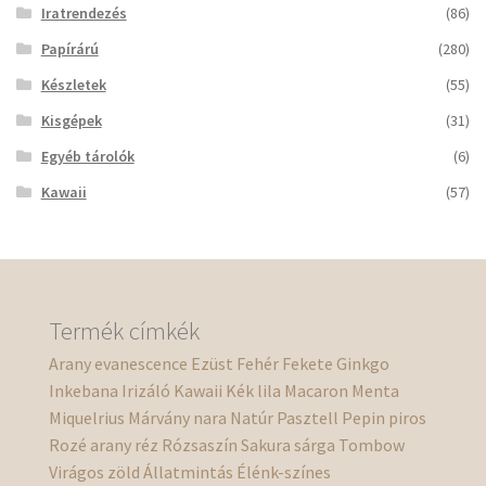
Iratrendezés
(86)
Papírárú
(280)
Készletek
(55)
Kisgépek
(31)
Egyéb tárolók
(6)
Kawaii
(57)
Termék címkék
Arany
evanescence
Ezüst
Fehér
Fekete
Ginkgo
Inkebana
Irizáló
Kawaii
Kék
lila
Macaron
Menta
Miquelrius
Márvány
nara
Natúr
Pasztell
Pepin
piros
Rozé arany
réz
Rózsaszín
Sakura
sárga
Tombow
Virágos
zöld
Állatmintás
Élénk-színes