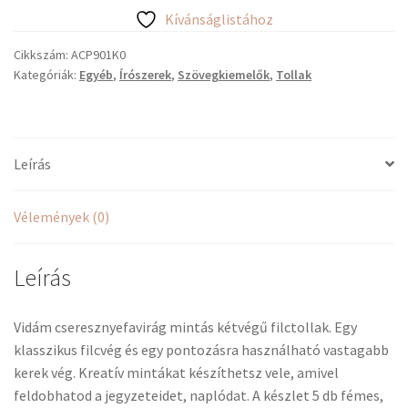
Kívánságlistához
Cikkszám:
ACP901K0
Kategóriák:
Egyéb
,
Írószerek
,
Szövegkiemelők
,
Tollak
Leírás
Vélemények (0)
Leírás
Vidám cseresznyefavirág mintás kétvégű filctollak. Egy
klasszikus filcvég és egy pontozásra használható vastagabb
kerek vég. Kreatív mintákat készíthetsz vele, amivel
feldobhatod a jegyzeteidet, naplódat. A készlet 5 db fémes,