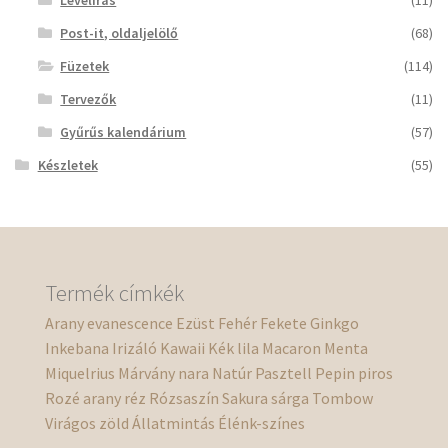
Levélírás
(11)
Post-it, oldaljelölő
(68)
Füzetek
(114)
Tervezők
(11)
Gyűrűs kalendárium
(57)
Készletek
(55)
Termék címkék
Arany
evanescence
Ezüst
Fehér
Fekete
Ginkgo
Inkebana
Irizáló
Kawaii
Kék
lila
Macaron
Menta
Miquelrius
Márvány
nara
Natúr
Pasztell
Pepin
piros
Rozé arany
réz
Rózsaszín
Sakura
sárga
Tombow
Virágos
zöld
Állatmintás
Élénk-színes