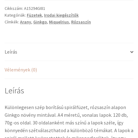
Cikkszám:
A15294GI81
Kategóriák:
Füzetek
,
Irodai kiegészítők
Címkék:
Arany
,
Ginkgo
,
Miquelrius
,
Rózsaszín
Leírás
Vélemények (0)
Leírás
Különlegesen szép borítású spirálfüzet, rózsaszín alapon
Ginkgo növény mintával. A4 méretű, vonalas lapok. 120 db,
70g-os oldal. 30 oldalanként más színű a lapok széle, így
könnyedén szétválaszthatod a különböző témákat. A lapok a
spirál mellett lyukasztottak és mikroperforáltak, így egy