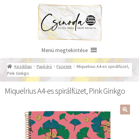
Ugrás
Kilépés
a
a
navigációhoz
tartalomba
Menü megtekintése
Kezdőlap
Papírárú
Füzetek
Miquelrius A4-es spirálfüzet,
Pink Ginkgo
Miquelrius A4-es spirálfüzet, Pink Ginkgo