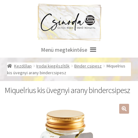
Ugrás
Kilépés
a
a
navigációhoz
tartalomba
Menü megtekintése
Kezdőlap
Irodai kiegészítők
Binder csipesz
Miquelrius
kis üvegnyi arany bindercsipesz
Miquelrius kis üvegnyi arany bindercsipesz