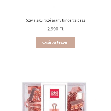
Szív alakú rozé arany bindercsipesz
2.990
Ft
Kosárba teszem