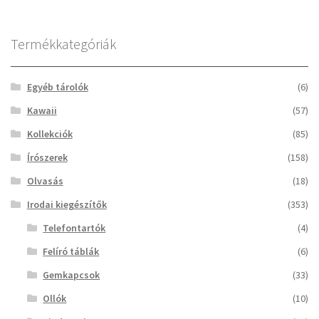
Termékkategóriák
Egyéb tárolók
(6)
Kawaii
(57)
Kollekciók
(85)
Írószerek
(158)
Olvasás
(18)
Irodai kiegészítők
(353)
Telefontartók
(4)
Felíró táblák
(6)
Gemkapcsok
(33)
Ollók
(10)