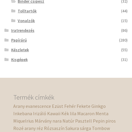
Binder csipesz
(32)
Tolltartók
(44)
Vonalzók
(15)
Iratrendezés
(86)
Papírárú
(280)
Készletek
(55)
Kisgépek
(31)
Termék címkék
Arany
evanescence
Ezüst
Fehér
Fekete
Ginkgo
Inkebana
Irizáló
Kawaii
Kék
lila
Macaron
Menta
Miquelrius
Márvány
nara
Natúr
Pasztell
Pepin
piros
Rozé arany
réz
Rózsaszín
Sakura
sárga
Tombow