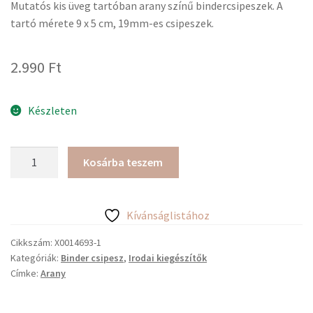
Mutatós kis üveg tartóban arany színű bindercsipeszek. A
tartó mérete 9 x 5 cm, 19mm-es csipeszek.
2.990
Ft
Készleten
Miquelrius
Kosárba teszem
kis
üvegnyi
arany
Kívánságlistához
bindercsipesz
mennyiség
Cikkszám:
X0014693-1
Kategóriák:
Binder csipesz
,
Irodai kiegészítők
Címke:
Arany