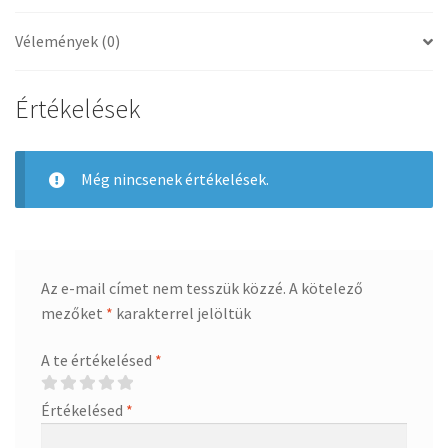
Vélemények (0)
Értékelések
Még nincsenek értékelések.
Az e-mail címet nem tesszük közzé.
A kötelező
mezőket
*
karakterrel jelöltük
A te értékelésed
*
Értékelésed
*