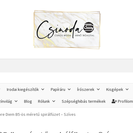
Irodai kiegészítők
Papíráru
Írószerek
Kisgépek
ínvilág
Blog
Rólunk
Szépséghibás termékek
Profilo
re Diem B5-ös méretű spirálfüzet – Szíves