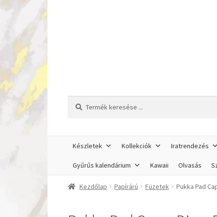
Ugrás
Kilépés
a
a
navigációhoz
tartalomba
Keresés
Keresés
a
következőre:
Készletek
Kollekciók
Iratrendezés
Gyűrűs kalendárium
Kawaii
Olvasás
Sz
Kezdőlap
Papírárú
Füzetek
Pukka Pad Cap