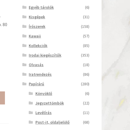
Egyéb tárolók
(6)
Kisgépek
(31)
y
. 80
Írószerek
(158)
Kawaii
(57)
Kollekciók
(85)
Irodai kiegészítők
(353)
Olvasás
(18)
Iratrendezés
(86)
Papírárú
(280)
Könyöklő
(6)
Jegyzettömbök
(22)
Levélírás
(11)
Post-it, oldaljelölő
(68)