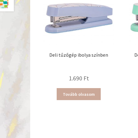
Deli tűzőgép ibolya színben
D
1.690
Ft
Tovább olvasom