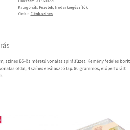
Cikkszám:
A15600221
Kategóriák:
Füzetek
,
Irodai kiegészítők
Címke:
Élénk-színes
írás
m, színes B5-ös méretű vonalas spirálfüzet. Kemény fedeles borít
vonalas oldal, 4 színes elválasztó lap. 80 grammos, előperforált
k.