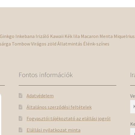
Ginkgo
Inkebana
Irizáló
Kawaii
Kék
lila
Macaron
Menta
Miquelrius
sárga
Tombow
Virágos
zöld
Állatmintás
Élénk-színes
Fontos információk
I
Adatvédelem
Ve
Általános szerződési feltételek
Fogyasztói tájékoztató az elállási jogról
Ke
Elállási nyilatkozat minta