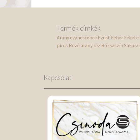
Termék címkék
Arany
evanescence
Ezüst
Fehér
Fekete
piros
Rozé arany
réz
Rózsaszín
Sakura
Kapcsolat