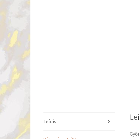
Le
Leírás
Gyön