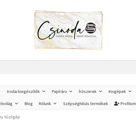
Irodai kiegészítők
Papíráru
Írószerek
Kisgépek
ínvilág
Blog
Rólunk
Szépséghibás termékek
Profilo
ny tűzőgép