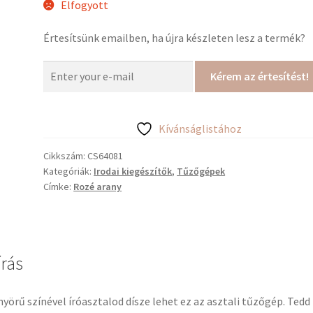
Elfogyott
Értesítsünk emailben, ha újra készleten lesz a termék?
Kérem az értesítést!
Kívánságlistához
Cikkszám:
CS64081
Kategóriák:
Irodai kiegészítők
,
Tűzőgépek
Címke:
Rozé arany
írás
yörű színével íróasztalod dísze lehet ez az asztali tűzőgép. Tedd