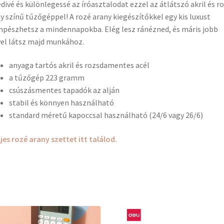
divé és különlegessé az íróasztalodat ezzel az átlátszó akril és r
y színű tűzőgéppel! A rozé arany kiegészítőkkel egy kis luxust
pészhetsz a mindennapokba. Elég lesz ránézned, és máris jobb
el látsz majd munkához.
anyaga tartós akril és rozsdamentes acél
a tűzőgép 223 gramm
csúszásmentes tapadók az alján
stabil és könnyen használható
standard méretű kapoccsal használható (24/6 vagy 26/6)
ljes rozé arany szettet itt találod.