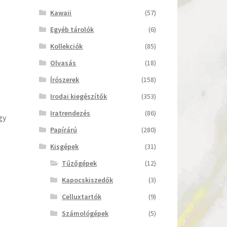
Kawaii
(57)
Egyéb tárolók
(6)
Kollekciók
(85)
Olvasás
(18)
Írószerek
(158)
Irodai kiegészítők
(353)
Iratrendezés
(86)
gy
Papírárú
(280)
Kisgépek
(31)
Tűzőgépek
(12)
Kapocskiszedők
(3)
Celluxtartók
(9)
Számológépek
(5)