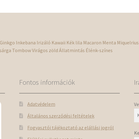
változatok
a
termékoldalon
választhatók
ki
Ginkgo
Inkebana
Irizáló
Kawaii
Kék
lila
Macaron
Menta
Miquelrius
sárga
Tombow
Virágos
zöld
Állatmintás
Élénk-színes
Fontos információk
I
Adatvédelem
Ve
Általános szerződési feltételek
Fogyasztói tájékoztató az elállási jogról
Ke