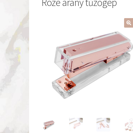
Rozé arany tűzőgép