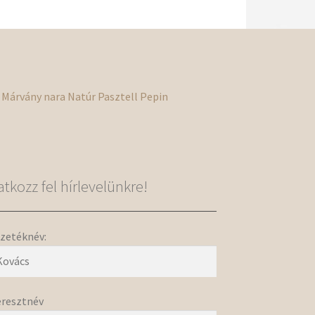
Márvány
nara
Natúr
Pasztell
Pepin
ratkozz fel hírlevelünkre!
zetéknév:
resztnév