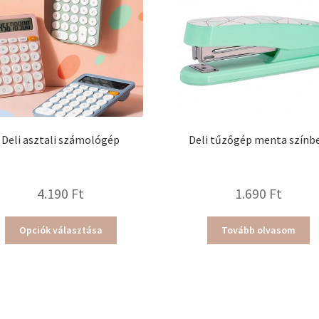
Deli asztali számológép
Deli tűzőgép menta színb
4.190
Ft
1.690
Ft
Ennek
Opciók választása
Tovább olvasom
a
terméknek
több
variációja
van.
A