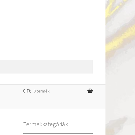
0
Ft
0 termék
m
Termékkategóriák