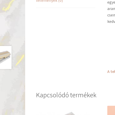
Vélemények (0)
egye
aran
csem
kedv
A te
Kapcsolódó termékek