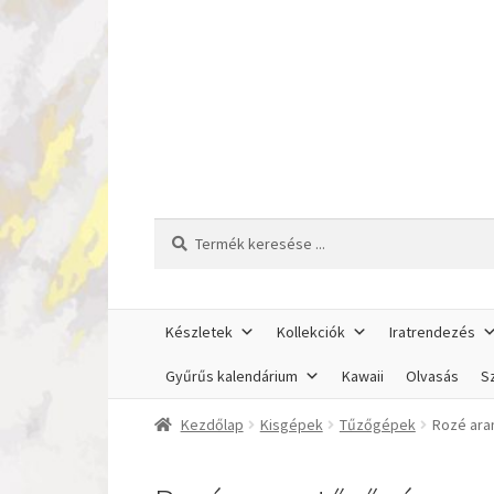
Ugrás
Kilépés
a
a
navigációhoz
tartalomba
Keresés
Keresés
a
következőre:
Készletek
Kollekciók
Iratrendezés
Gyűrűs kalendárium
Kawaii
Olvasás
Sz
Kezdőlap
Kisgépek
Tűzőgépek
Rozé ara