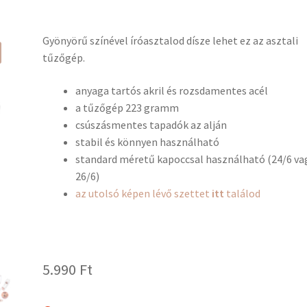
Gyönyörű színével íróasztalod dísze lehet ez az asztali
tűzőgép.
anyaga tartós akril és rozsdamentes acél
a tűzőgép 223 gramm
csúszásmentes tapadók az alján
stabil és könnyen használható
standard méretű kapoccsal használható (24/6 va
26/6)
az utolsó képen lévő szettet
itt
találod
5.990
Ft