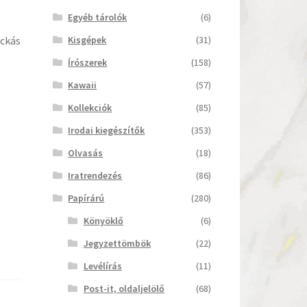
Egyéb tárolók
(6)
Kisgépek
(31)
ockás
Írószerek
(158)
Kawaii
(57)
Kollekciók
(85)
Irodai kiegészítők
(353)
Olvasás
(18)
Iratrendezés
(86)
Papírárú
(280)
Könyöklő
(6)
Jegyzettömbök
(22)
Levélírás
(11)
Post-it, oldaljelölő
(68)