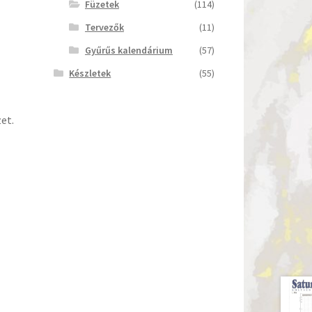
Füzetek
(114)
Tervezők
(11)
Gyűrűs kalendárium
(57)
Készletek
(55)
et.