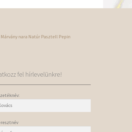
Márvány
nara
Natúr
Pasztell
Pepin
ratkozz fel hírlevelünkre!
zetéknév:
resztnév