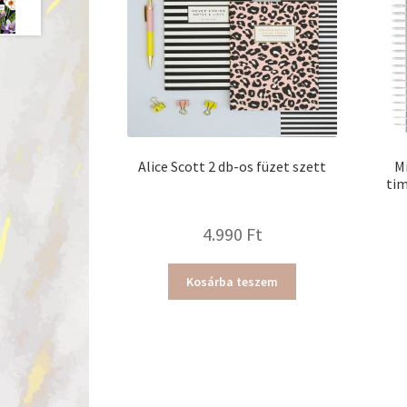
Alice Scott 2 db-os füzet szett
M
tim
4.990
Ft
Kosárba teszem