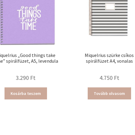
iquelrius „Good things take
Miquelrius szürke csíkos
e” spirálfüzet, A5, levendula
spirálfüzet A4, vonalas
3.290
Ft
4.750
Ft
Kosárba teszem
Tovább olvasom