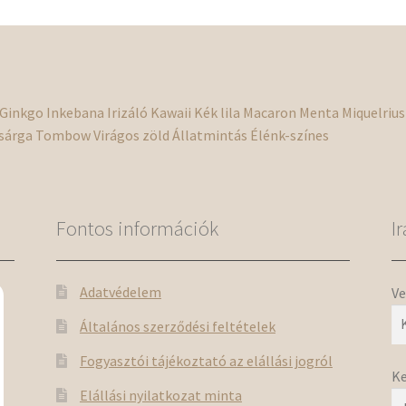
Ginkgo
Inkebana
Irizáló
Kawaii
Kék
lila
Macaron
Menta
Miquelrius
sárga
Tombow
Virágos
zöld
Állatmintás
Élénk-színes
Fontos információk
I
Adatvédelem
Ve
Általános szerződési feltételek
Fogyasztói tájékoztató az elállási jogról
Ke
Elállási nyilatkozat minta