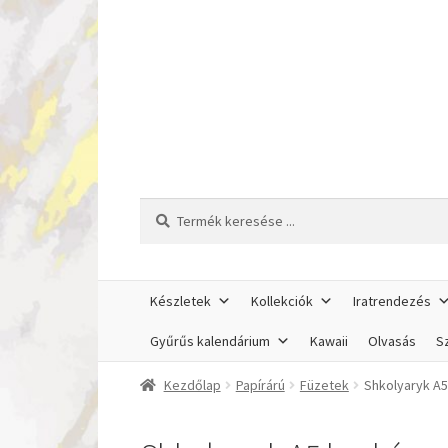
Ugrás
Kilépés
a
a
navigációhoz
tartalomba
Keresés
Keresés
a
következőre:
Készletek
Kollekciók
Iratrendezés
Gyűrűs kalendárium
Kawaii
Olvasás
Sz
Kezdőlap
Papírárú
Füzetek
Shkolyaryk A5