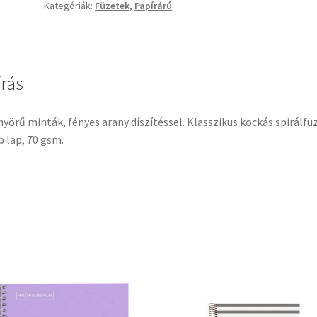
Kategóriák:
Füzetek
,
Papírárú
írás
yörű minták, fényes arany díszítéssel. Klasszikus kockás spirálfüz
b lap, 70 gsm.