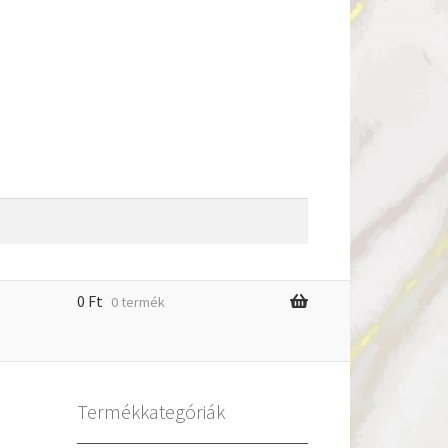
0
Ft
0 termék
m
Termékkategóriák