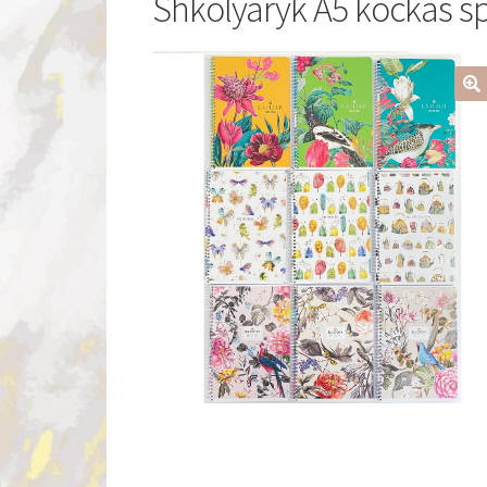
Shkolyaryk A5 kockás sp