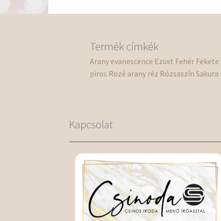
Termék címkék
Arany
evanescence
Ezüst
Fehér
Fekete
piros
Rozé arany
réz
Rózsaszín
Sakura
Kapcsolat