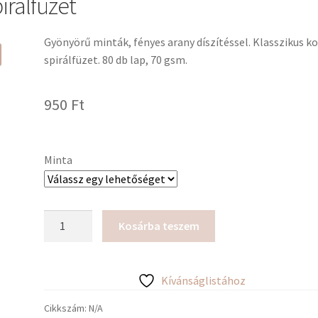
irálfüzet
Gyönyörű minták, fényes arany díszítéssel. Klasszikus k
spirálfüzet. 80 db lap, 70 gsm.
950
Ft
Minta
Shkolyaryk
Kosárba teszem
A5
kockás
spirálfüzet
Kívánságlistához
mennyiség
Cikkszám:
N/A