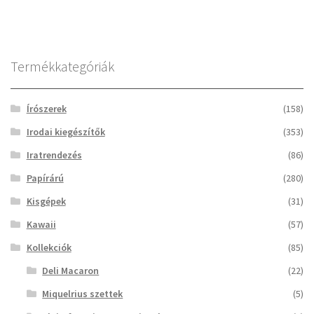
Termékkategóriák
Írószerek
(158)
Irodai kiegészítők
(353)
Iratrendezés
(86)
Papírárú
(280)
Kisgépek
(31)
Kawaii
(57)
Kollekciók
(85)
Deli Macaron
(22)
Miquelrius szettek
(5)