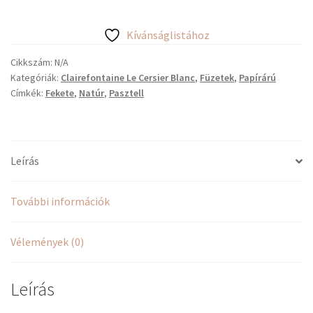
Cerisier
Blanc
Kívánságlistához
A5
spirálfüzet
Cikkszám:
N/A
Kategóriák:
Clairefontaine Le Cersier Blanc
,
Füzetek
,
Papírárú
mennyiség
Címkék:
Fekete
,
Natúr
,
Pasztell
Leírás
További információk
Vélemények (0)
Leírás