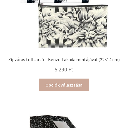
Zipzáras tolltartó – Kenzo Takada mintájával (22×14 cm)
5.290
Ft
Ennek
Opciók választása
a
terméknek
több
variációja
van.
A