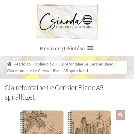
Ugrás
Kilépés
a
a
navigációhoz
tartalomba
Menü megtekintése
Kezdőlap
Kollekciók
Clairefontaine Le Cersier Blanc
Clairefontaine Le Cerisier Blanc A5 spirálfüzet
Clairefontaine Le Cerisier Blanc A5
spirálfüzet