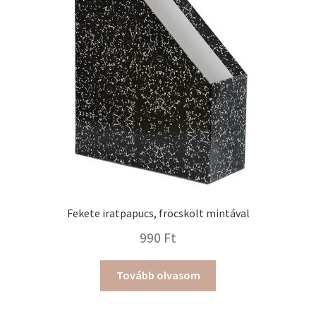
változatok
a
termékoldalon
választhatók
ki
Fekete iratpapucs, fröcskölt mintával
990
Ft
Tovább olvasom