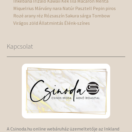
Inkebana
Irizáló
Kawaii
Kék
lila
Macaron
Menta
Miquelrius
Márvány
nara
Natúr
Pasztell
Pepin
piros
Rozé arany
réz
Rózsaszín
Sakura
sárga
Tombow
Virágos
zöld
Állatmintás
Élénk-színes
Kapcsolat
A Csinoda.hu online webáruház üzemeltetője az Inkland