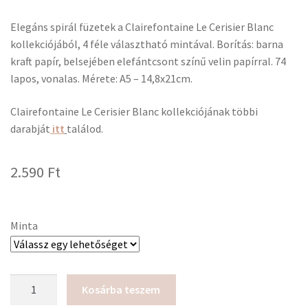
Elegáns spirál füzetek a Clairefontaine Le Cerisier Blanc
kollekciójából, 4 féle választható mintával. Borítás: barna
kraft papír, belsejében elefántcsont színű velin papírral. 74
lapos, vonalas. Mérete: A5 – 14,8x21cm.
Clairefontaine Le Cerisier Blanc kollekciójának többi
darabját
itt
találod.
2.590
Ft
Minta
Clairefontaine
Kosárba teszem
Le