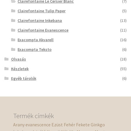
Clairefontaine Le Cersier Blanc
(7)
Clairefontaine Tulip Paper
(5)
Clairefontaine Inkebana
(13)
Clairefontaine Evanescence
(11)
Exacompta Akvarell
(16)
Exacompta Teksto
(6)
Olvasás
(18)
Készletek
(55)
Egyéb tárolók
(6)
Termék címkék
Arany
evanescence
Ezüst
Fehér
Fekete
Ginkgo