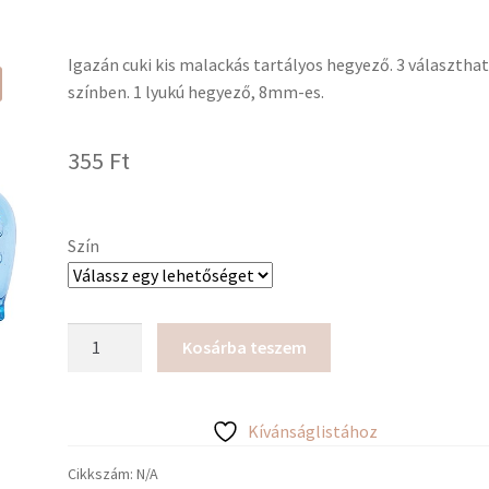
Igazán cuki kis malackás tartályos hegyező. 3 választha
színben. 1 lyukú hegyező, 8mm-es.
355
Ft
Szín
Deli
Kosárba teszem
malac
hegyező
mennyiség
Kívánságlistához
Cikkszám:
N/A