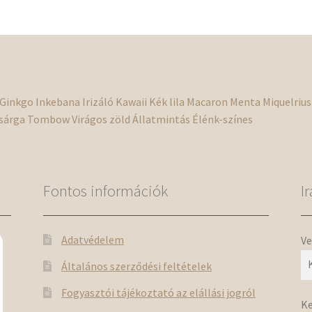
v
a
t
v
k
Ginkgo
Inkebana
Irizáló
Kawaii
Kék
lila
Macaron
Menta
Miquelrius
sárga
Tombow
Virágos
zöld
Állatmintás
Élénk-színes
Fontos információk
I
Adatvédelem
Ve
Általános szerződési feltételek
Fogyasztói tájékoztató az elállási jogról
Ke