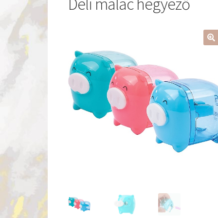
Deli malac hegyező