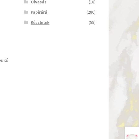
Olvasás
(18)
Papírárú
(280)
Készletek
(55)
yukú