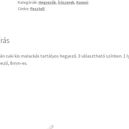
Kategóriák:
Hegyezők
,
Írószerek
,
Kawaii
Címke:
Pasztell
írás
án cuki kis malackás tartályos hegyező. 3 választható színben. 1 l
yező, 8mm-es.