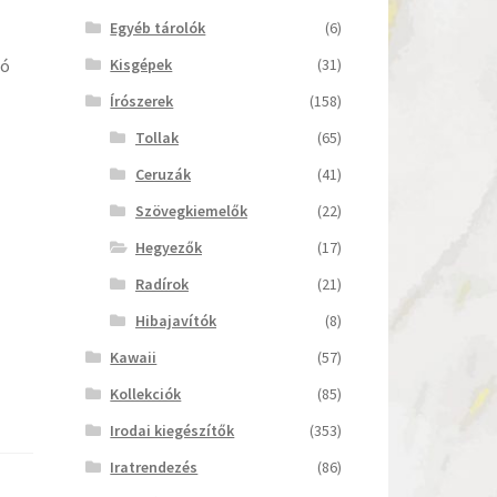
Egyéb tárolók
(6)
Kisgépek
(31)
tó
Írószerek
(158)
Tollak
(65)
Ceruzák
(41)
Szövegkiemelők
(22)
Hegyezők
(17)
Radírok
(21)
Hibajavítók
(8)
Kawaii
(57)
Kollekciók
(85)
Irodai kiegészítők
(353)
Iratrendezés
(86)