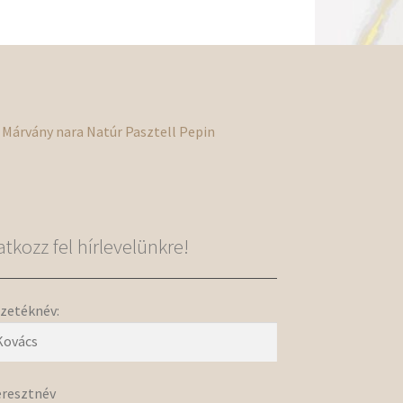
A
áltozatok
ermékoldalon
álaszthatók
i
Márvány
nara
Natúr
Pasztell
Pepin
ratkozz fel hírlevelünkre!
zetéknév:
resztnév