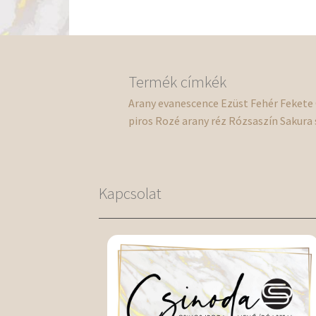
A
változatok
a
termékoldalon
választhatók
Termék címkék
ki
Arany
evanescence
Ezüst
Fehér
Fekete
piros
Rozé arany
réz
Rózsaszín
Sakura
Kapcsolat