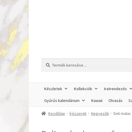
Ugrás
Kilépés
a
a
navigációhoz
tartalomba
Keresés
Keresés
a
következőre:
Készletek
Kollekciók
Iratrendezés
Gyűrűs kalendárium
Kawaii
Olvasás
Sz
Kezdőlap
Írószerek
Hegyezők
Deli mala