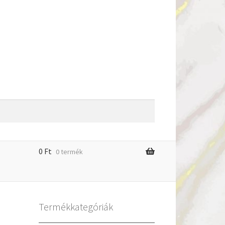
0
Ft
0 termék
m
Termékkategóriák