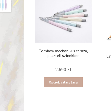
Tombow mechanikus ceruza,
pasztell színekben
gy
2.690
Ft
Ennek
Opciók választása
a
terméknek
több
variációja
van.