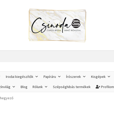
Irodai kiegészítők
Papíráru
Írószerek
Kisgépek
ínvilág
Blog
Rólunk
Szépséghibás termékek
Profilo
c hegyező