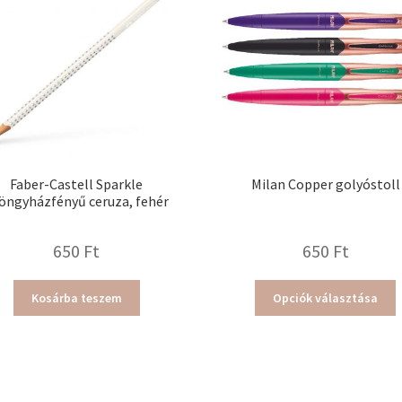
Faber-Castell Sparkle
Milan Copper golyóstoll
öngyházfényű ceruza, fehér
650
Ft
650
Ft
E
Kosárba teszem
Opciók választása
a
t
t
v
v