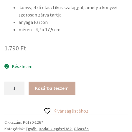
könyvjelző elasztikus szalaggal, amely a könyvet
szorosan zárva tartja.
anyaga karton
mérete: 4,7 x 17,5 cm
1.790
Ft
Készleten
Moses
Kosárba teszem
gumis
könyvjelző
-
Kívánságlistához
könyv
és
Cikkszám:
P0130-1267
Kategóriák:
Egyéb
,
Irodai kiegészítők
,
Olvasás
univerzum