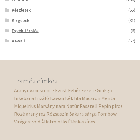
Készletek
(55)
Kisgépek
(31)
Egyéb tárolók
(6)
Kawaii
(57)
Termék címkék
Arany
evanescence
Ezüst
Fehér
Fekete
Ginkgo
Inkebana
Irizáló
Kawaii
Kék
lila
Macaron
Menta
Miquelrius
Márvány
nara
Natúr
Pasztell
Pepin
piros
Rozé arany
réz
Rózsaszín
Sakura
sárga
Tombow
Virágos
zöld
Állatmintás
Élénk-színes