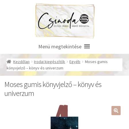
Ugrás
Kilépés
a
a
navigációhoz
tartalomba
Menü megtekintése
Kezdőlap
Irodai kiegészítők
Egyéb
Moses gumis
könyvjelző – könyv és univerzum
Moses gumis könyvjelző – könyv és
univerzum