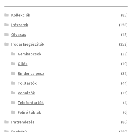
Kollekciók
(85)
Írószerek
(158)
Olvasás
(18)
Irodai kiegészítők
(353)
Gemkapcsok
(33)
Ollók
(10)
Binder csipesz
(32)
Tolltartók
(44)
Vonalzók
(15)
Telefontartók
(4)
Felíró táblák
(6)
Iratrendezés
(86)
Papírárú
(280)