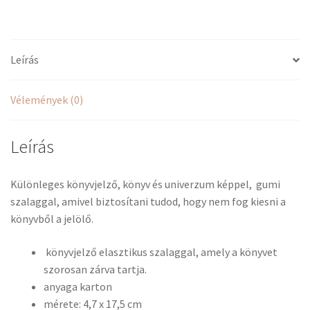
mennyiség
Leírás
Vélemények (0)
Leírás
Különleges könyvjelző, könyv és univerzum képpel, gumi
szalaggal, amivel biztosítani tudod, hogy nem fog kiesni a
könyvből a jelölő.
könyvjelző elasztikus szalaggal, amely a könyvet
szorosan zárva tartja.
anyaga karton
mérete: 4,7 x 17,5 cm