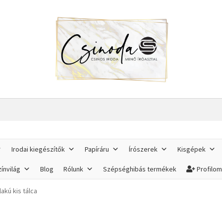
Irodai kiegészítők
Papíráru
Írószerek
Kisgépek
ínvilág
Blog
Rólunk
Szépséghibás termékek
Profilo
lakú kis tálca