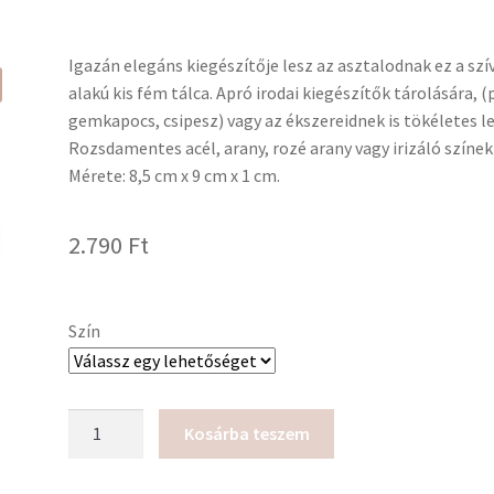
Igazán elegáns kiegészítője lesz az asztalodnak ez a szí
alakú kis fém tálca. Apró irodai kiegészítők tárolására, (p
gemkapocs, csipesz) vagy az ékszereidnek is tökéletes le
Rozsdamentes acél, arany, rozé arany vagy irizáló színe
Mérete: 8,5 cm x 9 cm x 1 cm.
2.790
Ft
Szín
Szív
Kosárba teszem
alakú
kis