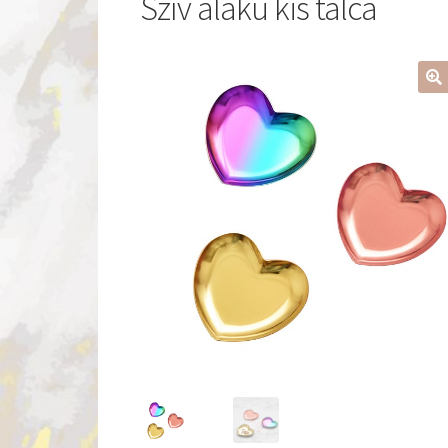
Szív alakú kis tálca