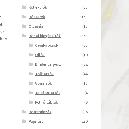
Kollekciók
(85)
Írószerek
(158)
v
l:
Olvasás
(18)
sz.
Irodai kiegészítők
(353)
kben.
Gemkapcsok
(33)
Ollók
(10)
Binder csipesz
(32)
Tolltartók
(44)
Vonalzók
(15)
Telefontartók
(4)
Felíró táblák
(6)
Iratrendezés
(86)
Papírárú
(280)