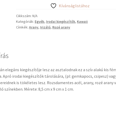
tálca
Kívánságlistához
mennyiség
Cikkszám:
N/A
Kategóriák:
Egyéb
,
Irodai kiegészítők
,
Kawaii
Címkék:
Arany
,
Irizáló
,
Rozé arany
írás
án elegáns kiegészítője lesz az asztalodnak ez a szív alakú kis fé
a. Apró irodai kiegészítők tárolására, (pl: gemkapocs, csipesz) vag
ereidnek is tökéletes lesz. Rozsdamentes acél, arany, rozé arany 
áló színekben. Mérete: 8,5 cm x 9 cm x 1 cm.