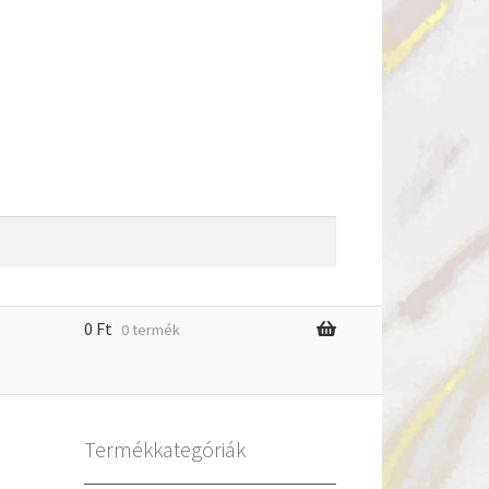
0
Ft
0 termék
m
Termékkategóriák