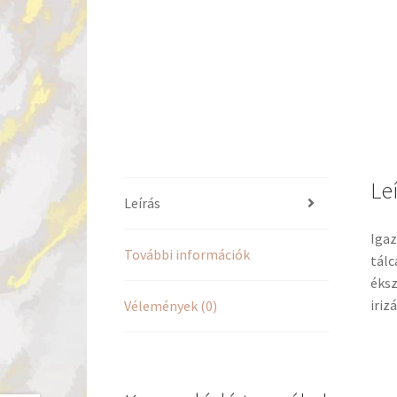
Le
Leírás
Igaz
További információk
tálc
éksz
iriz
Vélemények (0)