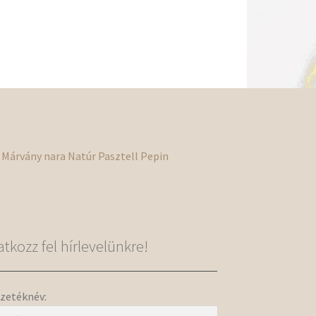
Márvány
nara
Natúr
Pasztell
Pepin
ratkozz fel hírlevelünkre!
zetéknév: