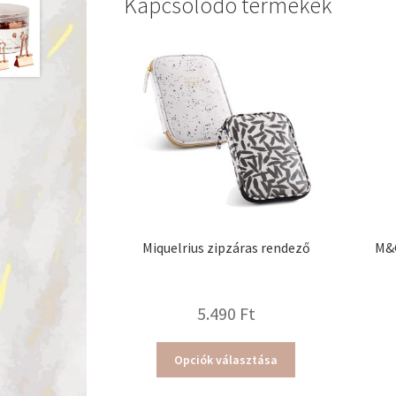
Kapcsolódó termékek
Miquelrius zipzáras rendező
M&G
5.490
Ft
Ennek
Opciók választása
a
terméknek