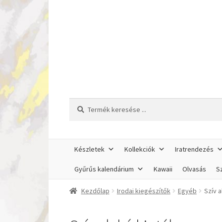
Ugrás
Kilépés
a
a
navigációhoz
tartalomba
Keresés
Keresés
a
következőre:
Készletek
Kollekciók
Iratrendezés
Gyűrűs kalendárium
Kawaii
Olvasás
Sz
Kezdőlap
Irodai kiegészítők
Egyéb
Szív a