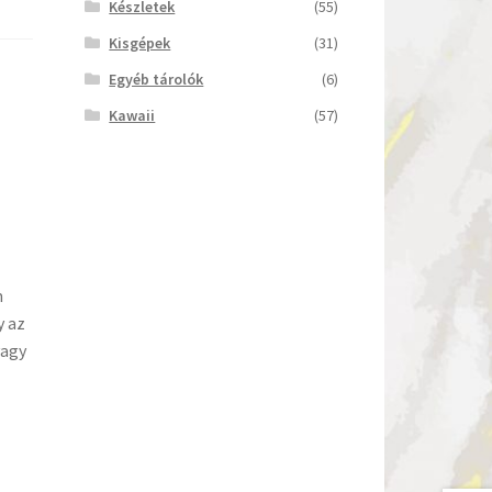
Készletek
(55)
Kisgépek
(31)
Egyéb tárolók
(6)
Kawaii
(57)
m
y az
vagy