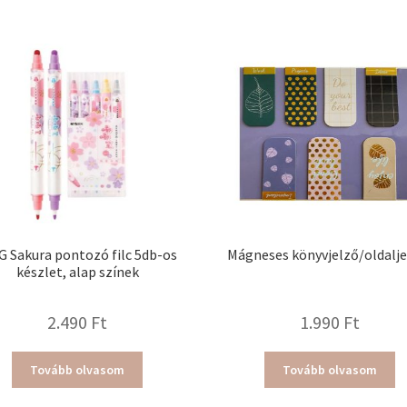
 Sakura pontozó filc 5db-os
Mágneses könyvjelző/oldalje
készlet, alap színek
2.490
Ft
1.990
Ft
Tovább olvasom
Tovább olvasom