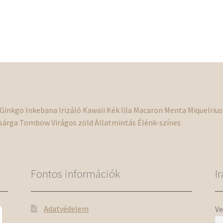
Ginkgo
Inkebana
Irizáló
Kawaii
Kék
lila
Macaron
Menta
Miquelrius
sárga
Tombow
Virágos
zöld
Állatmintás
Élénk-színes
Fontos információk
I
Adatvédelem
Ve